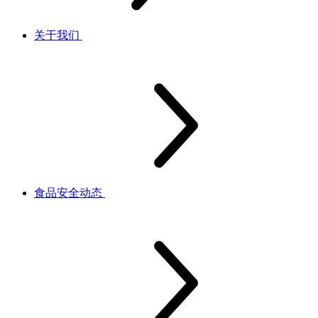
关于我们
食品安全动态