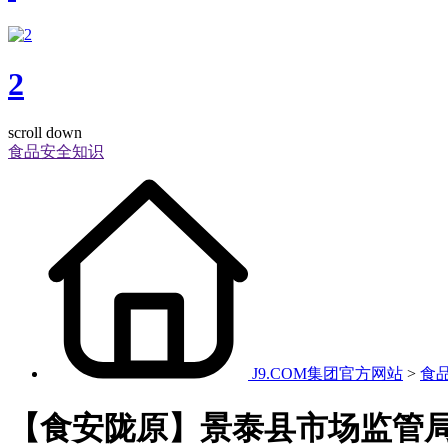
2
scroll down
食品安全知识
J9.COM集团官方网站
>
食
【食安陇原】景泰县市场监管