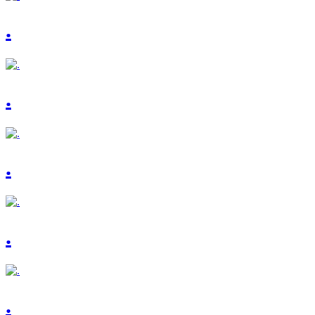
.
.
.
.
.