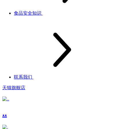
食品安全知识
联系我们
天猫旗舰店
..