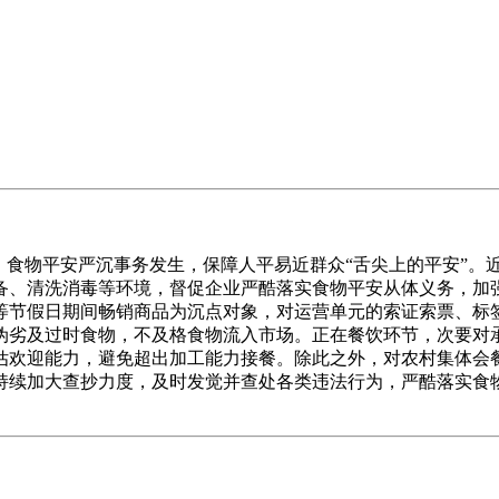
食物平安严沉事务发生，保障人平易近群众“舌尖上的平安”。近
备、清洗消毒等环境，督促企业严酷落实食物平安从体义务，加
等节假日期间畅销商品为沉点对象，对运营单元的索证索票、标
伪劣及过时食物，不及格食物流入市场。正在餐饮环节，次要对
估欢迎能力，避免超出加工能力接餐。除此之外，对农村集体会
持续加大查抄力度，及时发觉并查处各类违法行为，严酷落实食物