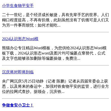
小学生食物平安手
二十一世纪，是个经济成长敏捷，具有先辈手艺的世界。人们
糊口程度提高，不再有饥饿，此刻虽然没有了饥饿可是人们又
为另一件事而烦忧：如何才能吃...
2024认识形态Word模
熊猫办公专注精品Word模板，为您供给2024认识形态Word模
板下载，2024认识形态word及图片均可编纂点窜替代，公式
及文字也能够添加删除等编纂操做，免费注...
沉庆将对即将到临
央广网沉庆5月25日动静（记者 陈鹏）记者从四届常委会上获
悉，以及将来的春运中，加强对铁食物平安的监管，进行全方
位的拉网式查抄。据领会，沉庆铁...
争做食安小卫士！