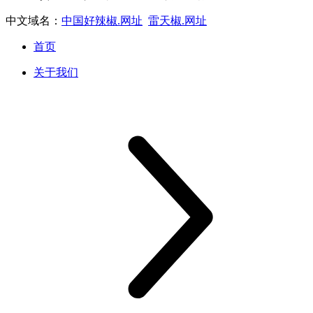
中文域名：
中国好辣椒.网址
雷天椒.网址
首页
关于我们