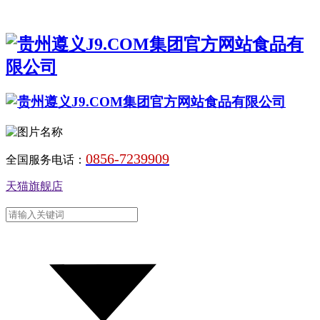
0856-7239909
全国服务电话：
天猫旗舰店