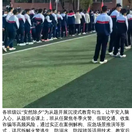
各班级以“安然除夕”为从题开展沉浸式教育勾当，让平安入脑
入心。从题班会课上，班从任聚焦冬季火警、假期交通、收集
诈骗等高频风险，通过实正在案例解构、应急场景推演等形
式，详尽拆解火警逃生、防溺水、防踩踏等适用技术。教室后