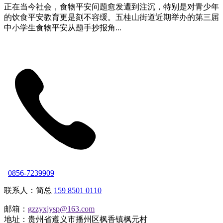
正在当今社会，食物平安问题愈发遭到注沉，特别是对青少年
的饮食平安教育更是刻不容缓。五桂山街道近期举办的第三届
中小学生食物平安从题手抄报角...
0856-7239909
联系人：简总
159 8501 0110
邮箱：
gzzyxjysp@163.com
地址：贵州省遵义市播州区枫香镇枫元村