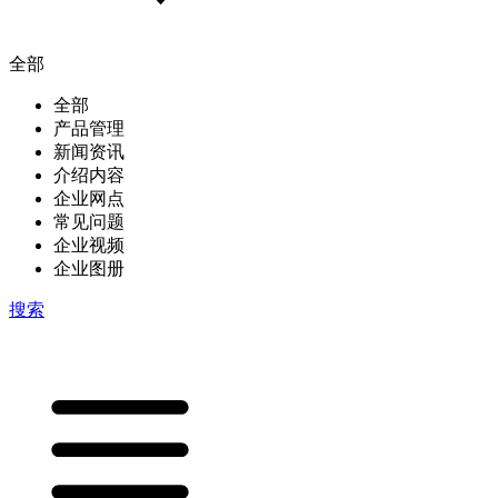
全部
全部
产品管理
新闻资讯
介绍内容
企业网点
常见问题
企业视频
企业图册
搜索