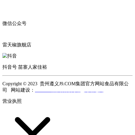
微信公众号
雷天椒旗舰店
抖音号 苗寨人家佳裕
Copyright © 2023 贵州遵义J9.COM集团官方网站食品有限公
司 网站建设：
J9.COM集团官方网站
网站地图
营业执照