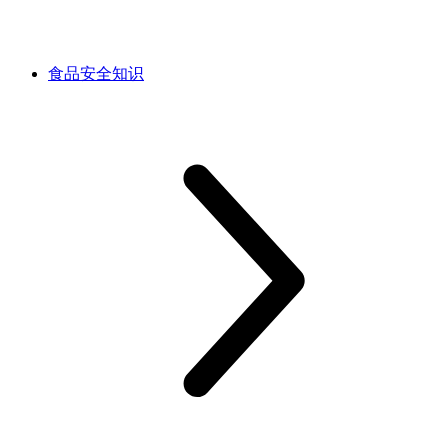
食品安全知识