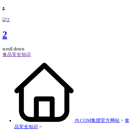
.
2
scroll down
食品安全知识
J9.COM集团官方网站
>
食
品安全知识
>