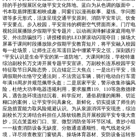
排的手抄报展区化做平安文化阵地。蓝白为从色调的版面中，
书本取盾牌图案相映成趣，同窗们以漫画叙事、凝练、学问图
谱等多元形式，活泼呈现交通平安原则、消防平安常识、饮食
平安要点。步入校园，平安宣传的稠密空气劈面而来。门厅电
视轮回展播除夕假期平安专题片，以动画演绎解读家庭用电平
安、外出防骗技巧；讲授楼前的LED屏滚动闪现夺目；操场大
屏幕于课间时段播放除夕假期平安教育短片，将平安融入校园
每一处场景，让师生正在耳濡目染中绷紧平安之弦，深刻践行
“平安认识是生命平安的第一道防地”。大课间时段，学校特邀
综治副校长万文涛开展专题平安宣讲。万副校长连系校园平安
特征取节日风险态势，沉点锚定三大焦点：一是出行平安，强
调假期外出恪守交通法则，不法营运车辆，骑行电动自行车需
年满16周岁并规范佩带头盔；二是居家平安，警示收集诈骗风
险，杜绝大功率电器违规利用，要求服膺119、110等急救德律
风，遇告急环境连结沉着、科学应对。通俗易懂的阐释、切近
糊口的案例，让平安学问具象化、新鲜化，切实提拔了师生的
应急措置能力取风险规避认识。为从泉源消弭平安现患，综治
副校长万文涛结合科担任人陈钦锐教员开展校园平安专项大查
抄，沉点笼盖校门口、室、微型消防坐等环节区域。查抄小组
一一核查消防设备无缺度、分散通道通顺性、电气线老化环
境，详尽排查教室门窗锁具、操场体育器材、安防设备运转形