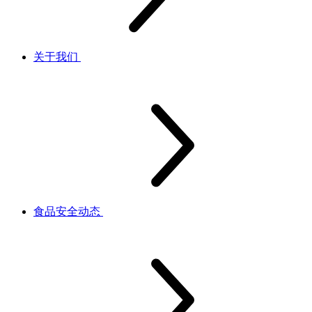
关于我们
食品安全动态