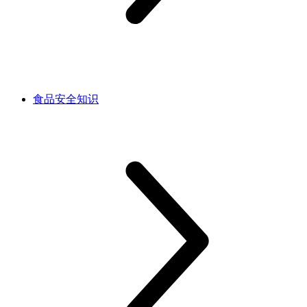
食品安全知识