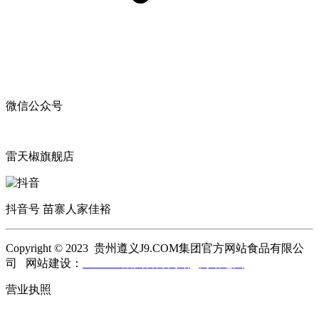
微信公众号
雷天椒旗舰店
抖音号 苗寨人家佳裕
Copyright © 2023 贵州遵义J9.COM集团官方网站食品有限公
司 网站建设：
J9.COM集团官方网站
网站地图
营业执照