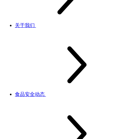
关于我们
食品安全动态