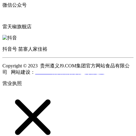
微信公众号
雷天椒旗舰店
抖音号 苗寨人家佳裕
Copyright © 2023 贵州遵义J9.COM集团官方网站食品有限公
司 网站建设：
J9.COM集团官方网站
网站地图
营业执照