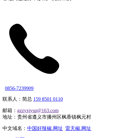
0856-7239909
联系人：简总
159 8501 0110
邮箱：
gzzyxjysp@163.com
地址：贵州省遵义市播州区枫香镇枫元村
中文域名：
中国好辣椒.网址
雷天椒.网址