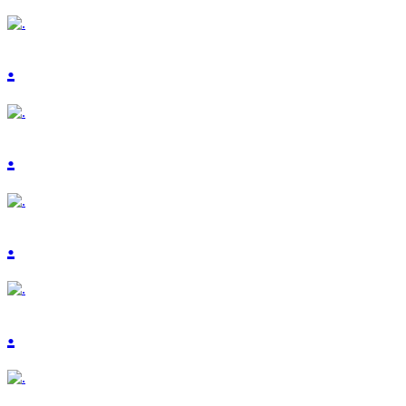
.
.
.
.