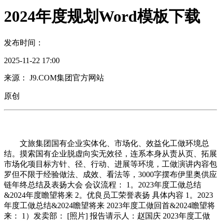
2024年度规划Word模板下载
发布时间：
2025-11-22 17:00
来源： J9.COM集团官方网站
原创
文旅集团国有企业实体化、市场化、效益化工做环境总
结。摸索国有企业脱虚向实无效径，连系本身从责从页、拓展
市场化项目标方针、径、行动、进展等环境，工做演讲内容包
罗但不限于经验做法、成效、看法等，3000字摆布伊里奥供应
链年终总结及表扬大会 会议流程： 1。2023年度工做总结
&2024年度瞻望将来 2。优良员工荣誉表扬 具体内容 1。2023
年度工做总结&2024瞻望将来 2023年度工做回首&2024瞻望将
来： 1）发卖部： [照片] 报告请示人：赵国庆 2023年度工做