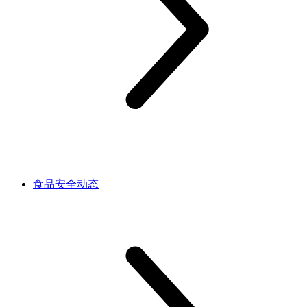
食品安全动态