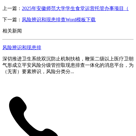
上一篇：
2025年安徽师范大学学生食堂运营托管办事项目（
下一篇：
风险辨识和现患排查Word模板下载
相关新闻
风险辨识和现患排
深切推进卫生系统双沉防止机制扶植，鞭策二级以上医疗卫朝
气形成立平安风险分级管控取现患排查一体化的消息平台，为
（无害）要素辨识，风险分类分...