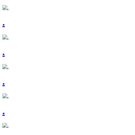
.
.
.
.