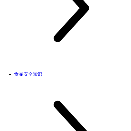
食品安全知识