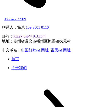
0856-7239909
联系人：简总
159 8501 0110
邮箱：
gzzyxjysp@163.com
地址：贵州省遵义市播州区枫香镇枫元村
中文域名：
中国好辣椒.网址
雷天椒.网址
首页
关于我们