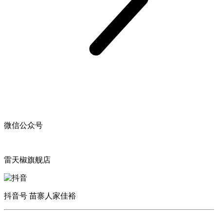
微信公众号
雷天椒旗舰店
抖音号 苗寨人家佳裕