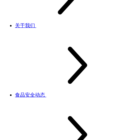
关于我们
食品安全动态