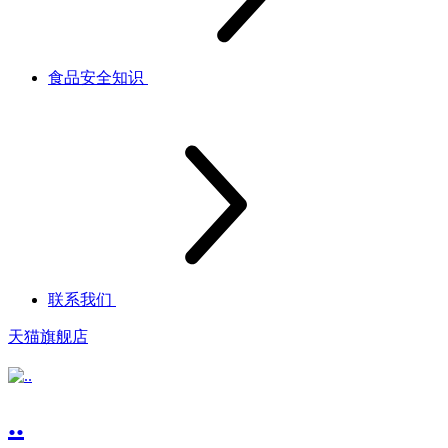
食品安全知识
联系我们
天猫旗舰店
..