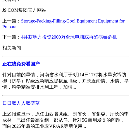
J9.COM集团官方网站
上一篇：
Storage-Packing-Filling-Cool Equipment Equipment for
Prepara
下一篇：
4县获地方投资2000万全球电脑或再陷病毒危机
相关新闻
正在线免费看国产
针对目前的旱情，河南省水利厅于6月14日17时将水旱灾祸防
御（抗旱）Ⅳ级应急响应提拔至Ⅲ级，并亲近雨情、水情、旱
情，科学精准安排水利工程，加强...
日日取人人取垄草
上述报道显示，原任山西省党组、副省长，省党委、厅长的李
成林，已出任最高党组、部从任。针对5G商用发觉的问题，
面向2025年后的工业取VR/AR等新使用...