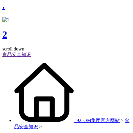
.
2
scroll down
食品安全知识
J9.COM集团官方网站
>
食
品安全知识
>