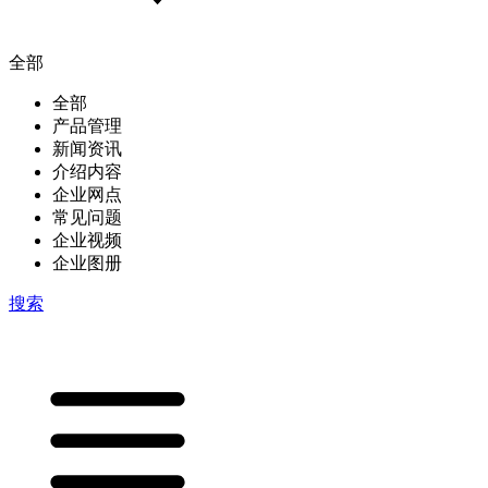
全部
全部
产品管理
新闻资讯
介绍内容
企业网点
常见问题
企业视频
企业图册
搜索