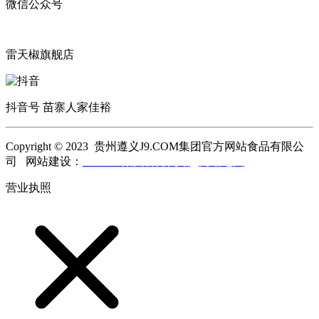
微信公众号
雷天椒旗舰店
抖音号 苗寨人家佳裕
Copyright © 2023 贵州遵义J9.COM集团官方网站食品有限公
司 网站建设：
J9.COM集团官方网站
网站地图
营业执照