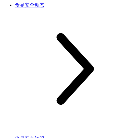
食品安全动态