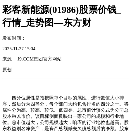
彩客新能源(01986)股票价钱_
行情_走势图—东方财
发布时间：
2025-11-27 15:04
来源： J9.COM集团官方网站
原创
四分位属性是指按照每个目标的属性，进行数值大小排
序，然后分为四等分，每个部门大约包含排名的四分之一。将
属性分为高、较高、较低、低四类。总市值计较公式为公司总
股本乘以市价。该目标侧面反映出一家公司的规模和行业地
位。总市值越大，公司规模越大，响应的行业地位也越高。股
东权益别名净资产，是资产总额减去欠债总额后的净额。股东