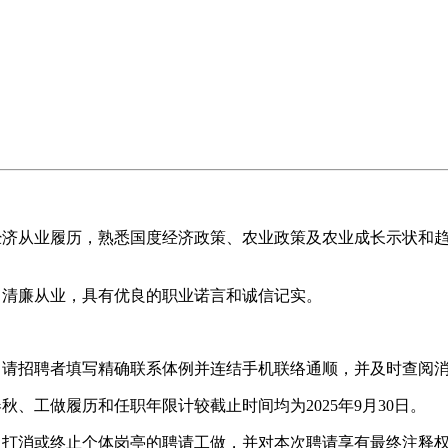
济从业履历，熟悉国度经济政策、农业政策及农业成长示状和趋
清廉从业，具有优良的职业诺言和诚信记实。
请招聘者填写精确联系体例并连结手机联络通顺，并及时查阅
、工做履历和任职年限计较截止时间均为2025年9月30日。
打消或终止个体岗亭的聘请工做，并对本次聘请享有最终注释