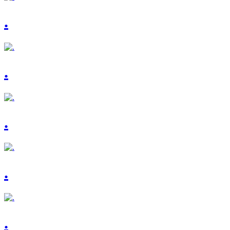
.
.
.
.
.