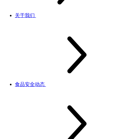
关于我们
食品安全动态