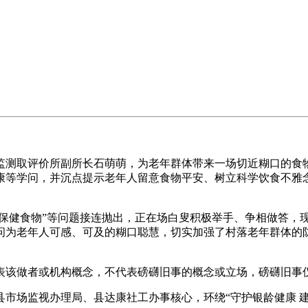
测取评价所副所长石萌萌，为老年群体带来一场切近糊口的食物
康等学问，并沉点提示老年人留意食物平安、树立科学饮食不雅
保健食物”等问题接连抛出，正在场白叟积极举手、争相做答，
问为老年人可感、可及的糊口聪慧，切实加强了村落老年群体的
该做者或机构概念，不代表磅礴旧事的概念或立场，磅礴旧事仅
市场监视办理局、县达康社工办事核心，环绕“守护银龄健康 