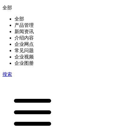
全部
全部
产品管理
新闻资讯
介绍内容
企业网点
常见问题
企业视频
企业图册
搜索