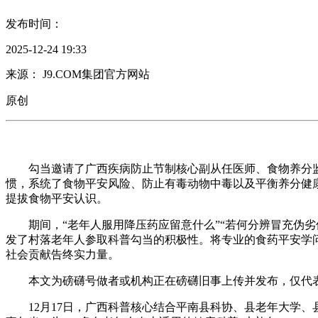
发布时间：
2025-12-24 19:33
来源： J9.COM集团官方网站
原创
勾当邀请了广西疾病防止节制核心副从任医师、食物养分监
惯，系统了食物平安风险、防止有毒动物中毒以及平衡养分健
提拔食物平安认识。
期间，“老年人服用降压药应留意什么”“若何分辨冒充伪劣
发了村落老年人参取科普勾当的积极性。将专业的食药平安学
社会贡献告终实力量。
本文为磅礴号做者或机构正在磅礴旧事上传并发布，仅代表
12月17日，广西科普核心结合平南县科协、县老年大学、县