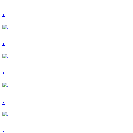
.
.
.
.
.