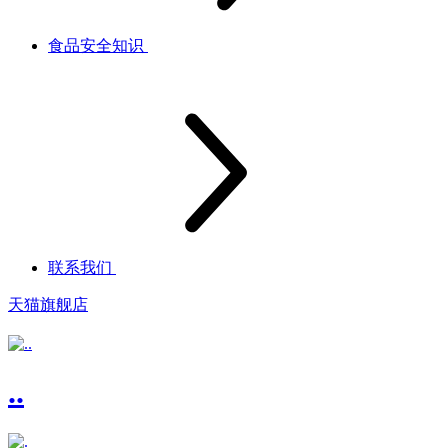
食品安全知识
联系我们
天猫旗舰店
..