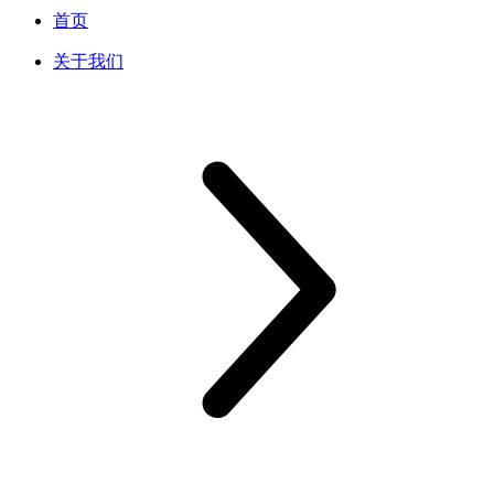
首页
关于我们