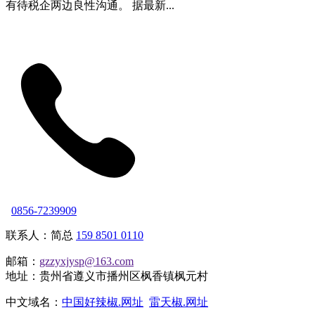
有待税企两边良性沟通。 据最新...
0856-7239909
联系人：简总
159 8501 0110
邮箱：
gzzyxjysp@163.com
地址：贵州省遵义市播州区枫香镇枫元村
中文域名：
中国好辣椒.网址
雷天椒.网址