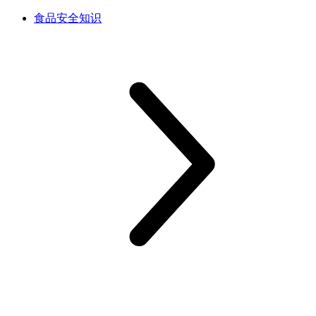
食品安全知识