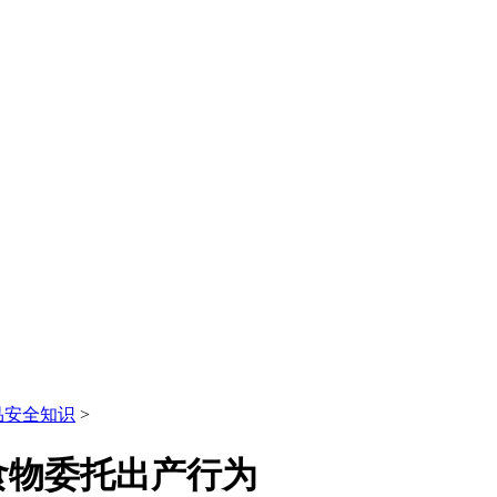
品安全知识
>
食物委托出产行为