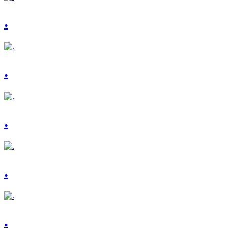
.
.
.
.
.