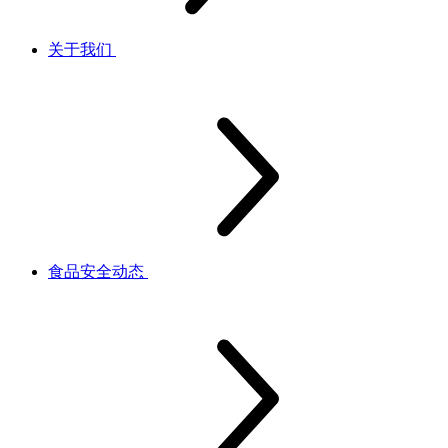
关于我们
食品安全动态