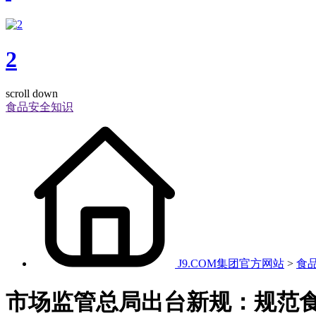
2
scroll down
食品安全知识
J9.COM集团官方网站
>
食
市场监管总局出台新规：规范