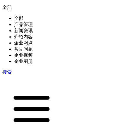
全部
全部
产品管理
新闻资讯
介绍内容
企业网点
常见问题
企业视频
企业图册
搜索