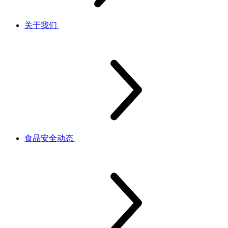
关于我们
食品安全动态