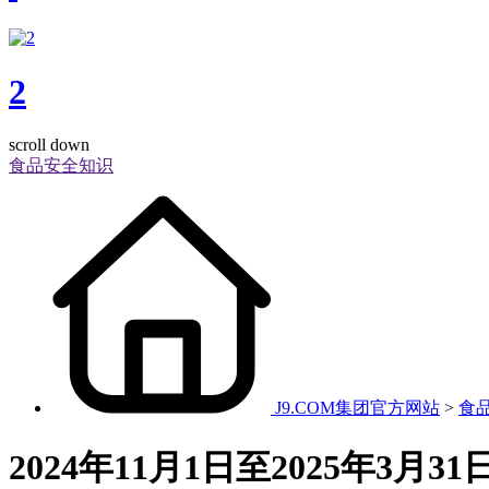
2
scroll down
食品安全知识
J9.COM集团官方网站
>
食
2024年11月1日至2025年3