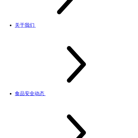
关于我们
食品安全动态