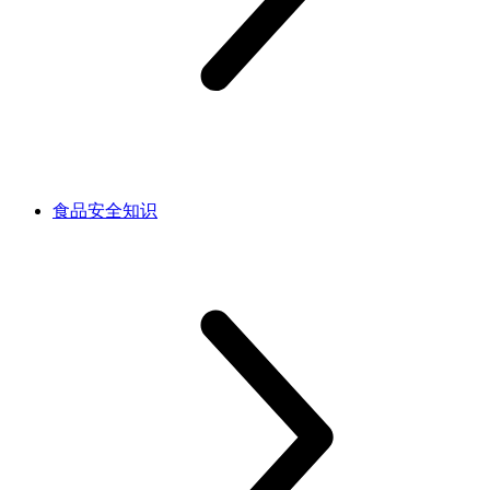
食品安全知识