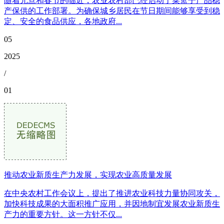
随着元旦和春节的临近，农业农村部已经启动了菜篮子产品稳
产保供的工作部署。为确保城乡居民在节日期间能够享受到稳
定、安全的食品供应，各地政府...
05
2025
/
01
推动农业新质生产力发展，实现农业高质量发展
在中央农村工作会议上，提出了推进农业科技力量协同攻关，
加快科技成果的大面积推广应用，并因地制宜发展农业新质生
产力的重要方针。这一方针不仅...