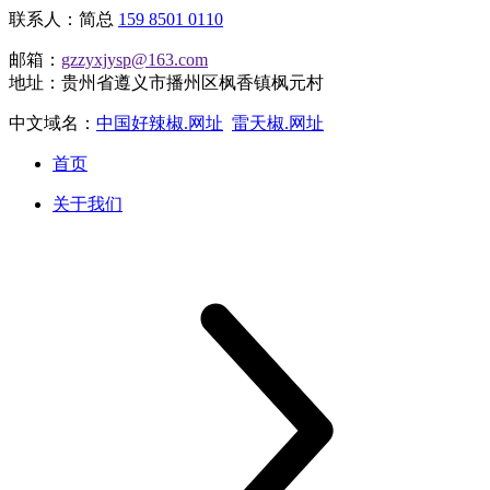
联系人：简总
159 8501 0110
邮箱：
gzzyxjysp@163.com
地址：贵州省遵义市播州区枫香镇枫元村
中文域名：
中国好辣椒.网址
雷天椒.网址
首页
关于我们