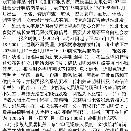
职前提详见附件1《淮北市粮食财产成长集团无限公司2025年
社会公开聘请岗亭表》，表中的“35周岁以下”为“1989年12月
后出生”。报名、资历审查、笔试、资历复审、面试、体检、
调查背调、公示录用等法式实施。聘请通知布告通过淮北发
布、淮北市人平易近国有资产监视办理委员会网坐、淮北市粮
食财产成长集团无限公司微信号、新安人才网等平台向社会发
布。1。报名时间：从2025年12月31日起，至2026年1月16日
18！00止。过期不再受理。如因岗亭核减或打消，考生请正在
2026年1月17日至1月18日16！00前改报其他岗亭。2。报名体
例：线名，报名网坐为新安人事测验网（），考生应详阅聘请
通知布告和公开聘请岗亭打算，确认招聘岗亭并照实填写小我
简历。3。报名时必需填写以下根基消息：姓名、近期免冠反
面照片、学历、春秋、户籍、联系体例、完整的工做履历和工
做内容等，并按照报名系统要求上传相关证明材料及《诚信许
诺书》（附件2）（注：如招聘人员填写简历和上传证明内容
不完整，导致无法鉴定能否及格，则视为不及格）。（1）招
聘者只能报考一个岗亭，需精确、完整填写报名消息表相关消
息，消息实正在、如取现实不符，公司有权打消其招聘资历，
后果由招聘者本人承担；如碰到岗亭打消、核减，可正在时间
内（2026年1月 17日至1月18日16！00前）改报其他岗亭。
（3）报考人员属机关、事业单元退职人员的，除供给聘请岗
亭要求的相关证书（证件）原件等材料外，还须上传供给具有