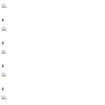
.
.
.
.