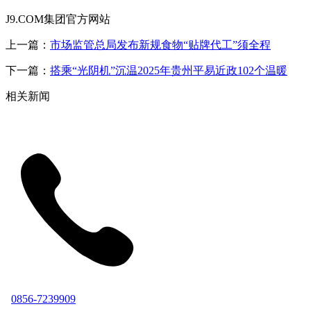
J9.COM集团官方网站
上一篇：
市场监管总局发布新规食物“贴牌代工”须全程
下一篇：
搭乘“光阴机”沉温2025年贵州平易近政102个温暖
相关新闻
0856-7239909