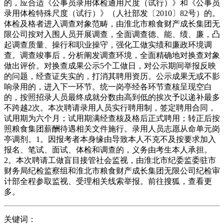
的，应合适《公事员录用体检通用尺度（试行）》和《公事员
录用体检特殊尺度（试行）》（人社部发〔2010〕82号）的。
体检及格者进入调查对象范畴，由淮北市粮食财产成长集团无
限公司按对入围人员开展调查，全面调查德、能、绩、廉，凸
起调查质量、操行和职业操守，强化工做实绩和廉政环境调
查。调查竣事后，分析阐发调查环境，全面精确地对换查对象
做出评价。对换查成果公示5个工做日，对公示期间举报反映
的问题，经查证失实的，打消其聘用资历。公示成果无或不影
响录用的，进入下一环节。统一岗亭经各环节查核呈现空白
的，按照招录人员最终成就分数由高到低的挨次予以递补最多
不跨越2次。本次聘请录用人员实行聘用制，签定聘用合同，
试用期为六个月；试用期满经查核及格后正式聘用；转正后按
照粮食集团薪酬待遇相关文件施行。录用人员志愿从命单元岗
亭调剂。1。因报考者本身缘由导致本人不克不及按要求加入
报名、笔试、面试、体检和调查的，义务由考生本人承担。
2。本次聘请工做盲目接管社会监视，由淮北市纪委监委驻市
财务局纪检监察组和淮北市粮食财产成长集团无限公司纪检审
计部全程参取监视、受理相关线索举报。前往搜狐，查看更
多。
关键词：