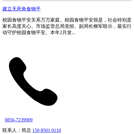
建立无死角食物平
校园食物平安关系万万家庭。校园食物平安很是，社会特别是
家长高度关心。市场监管总局党组、副局长柳军暗示，最实行
动守护校园食物平安。本年2月发...
0856-7239909
联系人：简总
159 8501 0110