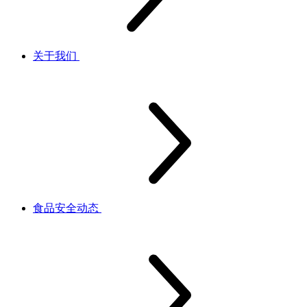
关于我们
食品安全动态