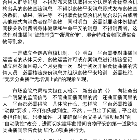
合用人群等消息；不得发布未依法取得天分认定的食物查验机
构出具的食物查验消息；不得以食物平安消息形式发布食物查
验数据、成果、演讲等；不得取食物查验机构配合以告白或者
其他形式向消费者保举食物；同时明白，必需以显著体例提醒
间接关系消费者身体健康和生命平安的消息，不得消费者。这
些针对曲播间“滤镜带货”“强调宣传”、混合特殊食物取通俗食
物等乱象。
一是成立全链条审核机制。《》明白，平台需要对曲播间
运营者的从体天分、食物运营许可或存案消息进行核验登记，
成立档案而且每六个月更新一次；对于初次开展食物曲播的营
销人员，必需核验身份消息并组织食物平安培训，必需杜绝
“无天分曲播”“无培训上岗”的现象呈现。
市场监管总局相关担任人暗示：新出台的《》，向社会出
一个明显的监管信号：不管曲直播间里的货，还曲直播间里的
人，平台都必需得管；具体管什么、怎样管，平台必需按照
“动做”要求，不打扣头做到位。不然，一旦出了问题，平台就
要担任到底。只要如许，才能确保平台义务从“被动应对”向
“自动防控”改变，进而切实建牢曲播间食物平安的第一道防地
类曲播间禁售食物 细化10项曲播行为。