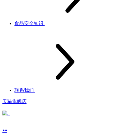
食品安全知识
联系我们
天猫旗舰店
..