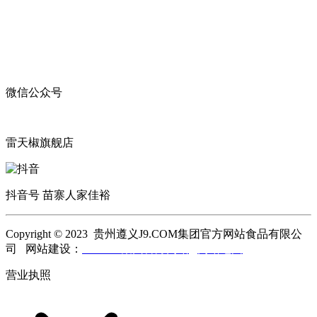
微信公众号
雷天椒旗舰店
抖音号 苗寨人家佳裕
Copyright © 2023 贵州遵义J9.COM集团官方网站食品有限公
司 网站建设：
J9.COM集团官方网站
网站地图
营业执照