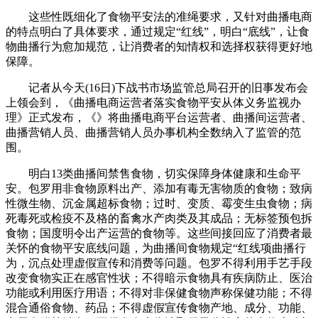
这些性既细化了食物平安法的准绳要求，又针对曲播电商
的特点明白了具体要求，通过规定“红线”，明白“底线”，让食
物曲播行为愈加规范，让消费者的知情权和选择权获得更好地
保障。
记者从今天(16日)下战书市场监管总局召开的旧事发布会
上领会到，《曲播电商运营者落实食物平安从体义务监视办
理》正式发布，《》将曲播电商平台运营者、曲播间运营者、
曲播营销人员、曲播营销人员办事机构全数纳入了监管的范
围。
明白13类曲播间禁售食物，切实保障身体健康和生命平
安。包罗用非食物原料出产、添加有毒无害物质的食物；致病
性微生物、沉金属超标食物；过时、变质、霉变生虫食物；病
死毒死或检疫不及格的畜禽水产肉类及其成品；无标签预包拆
食物；国度明令出产运营的食物等。这些间接回应了消费者最
关怀的食物平安底线问题，为曲播间食物规定“红线项曲播行
为，沉点处理虚假宣传和消费等问题。包罗不得利用手艺手段
改变食物实正在感官性状；不得暗示食物具有疾病防止、医治
功能或利用医疗用语；不得对非保健食物声称保健功能；不得
混合通俗食物、药品；不得虚假宣传食物产地、成分、功能、