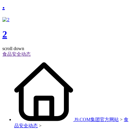
.
2
scroll down
食品安全动态
J9.COM集团官方网站
>
食
品安全动态
>