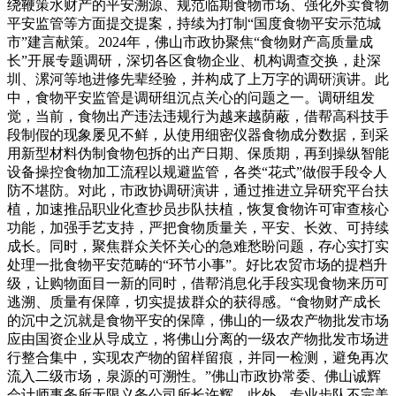
绕鞭策水财产的平安溯源、规范临期食物市场、强化外卖食物
平安监管等方面提交提案，持续为打制“国度食物平安示范城
市”建言献策。2024年，佛山市政协聚焦“食物财产高质量成
长”开展专题调研，深切各区食物企业、机构调查交换，赴深
圳、漯河等地进修先辈经验，并构成了上万字的调研演讲。此
中，食物平安监管是调研组沉点关心的问题之一。调研组发
觉，当前，食物出产违法违规行为越来越荫蔽，借帮高科技手
段制假的现象屡见不鲜，从使用细密仪器食物成分数据，到采
用新型材料伪制食物包拆的出产日期、保质期，再到操纵智能
设备操控食物加工流程以规避监管，各类“花式”做假手段令人
防不堪防。对此，市政协调研演讲，通过推进立异研究平台扶
植，加速推品职业化查抄员步队扶植，恢复食物许可审查核心
功能，加强手艺支持，严把食物质量关，平安、长效、可持续
成长。同时，聚焦群众关怀关心的急难愁盼问题，存心实打实
处理一批食物平安范畴的“环节小事”。好比农贸市场的提档升
级，让购物面目一新的同时，借帮消息化手段实现食物来历可
逃溯、质量有保障，切实提拔群众的获得感。“食物财产成长
的沉中之沉就是食物平安的保障，佛山的一级农产物批发市场
应由国资企业从导成立，将佛山分离的一级农产物批发市场进
行整合集中，实现农产物的留样留痕，并同一检测，避免再次
流入二级市场，泉源的可溯性。”佛山市政协常委、佛山诚辉
会计师事务所无限义务公司所长许辉。此外，专业步队不完美