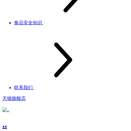
食品安全知识
联系我们
天猫旗舰店
..