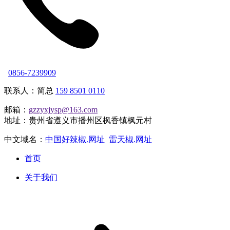
0856-7239909
联系人：简总
159 8501 0110
邮箱：
gzzyxjysp@163.com
地址：贵州省遵义市播州区枫香镇枫元村
中文域名：
中国好辣椒.网址
雷天椒.网址
首页
关于我们