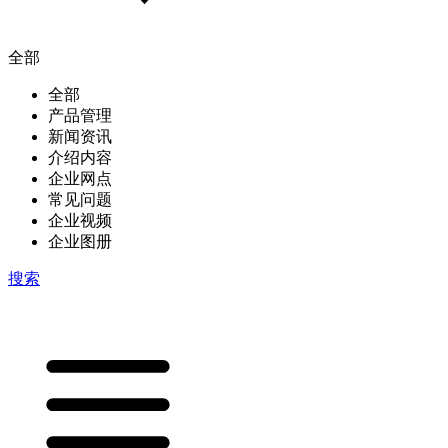
全部
全部
产品管理
新闻资讯
介绍内容
企业网点
常见问题
企业视频
企业图册
搜索