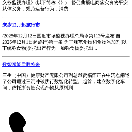
义务监视办理》(以下简称《》)，督促曲播电商落实食物平安
从体义务，规范运营行为，消费...
来岁12月起施行市
(2025年12月12日国度市场监视办理总局令第113号发布 自
2026年12月1日起施行)第一条 为了规范食物和食物添加剂(以
下统称食物)委托出产行为，加强食物委托出...
数智赋能质胜将来
三生（中国）健康财产无限公司副总裁贾福怀正在中沉点阐述
了公司通过三沉冲破践行数智化转型。起首，建立数字化车
间，依托浙食链实现产物从原料到...