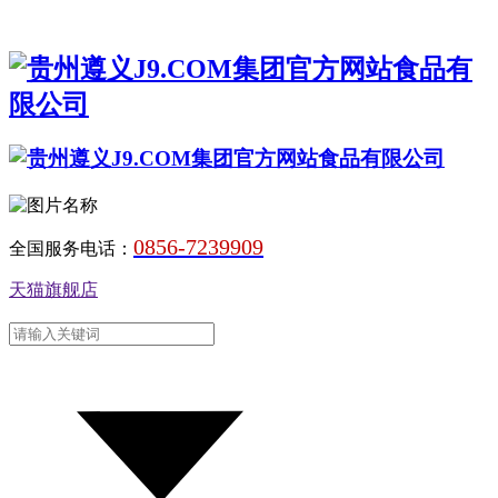
0856-7239909
全国服务电话：
天猫旗舰店