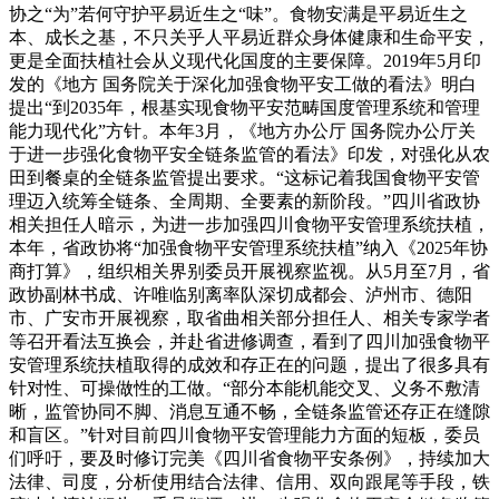
协之“为”若何守护平易近生之“味”。食物安满是平易近生之
本、成长之基，不只关乎人平易近群众身体健康和生命平安，
更是全面扶植社会从义现代化国度的主要保障。2019年5月印
发的《地方 国务院关于深化加强食物平安工做的看法》明白
提出“到2035年，根基实现食物平安范畴国度管理系统和管理
能力现代化”方针。本年3月，《地方办公厅 国务院办公厅关
于进一步强化食物平安全链条监管的看法》印发，对强化从农
田到餐桌的全链条监管提出要求。“这标记着我国食物平安管
理迈入统筹全链条、全周期、全要素的新阶段。”四川省政协
相关担任人暗示，为进一步加强四川食物平安管理系统扶植，
本年，省政协将“加强食物平安管理系统扶植”纳入《2025年协
商打算》，组织相关界别委员开展视察监视。从5月至7月，省
政协副林书成、许唯临别离率队深切成都会、泸州市、德阳
市、广安市开展视察，取省曲相关部分担任人、相关专家学者
等召开看法互换会，并赴省进修调查，看到了四川加强食物平
安管理系统扶植取得的成效和存正在的问题，提出了很多具有
针对性、可操做性的工做。“部分本能机能交叉、义务不敷清
晰，监管协同不脚、消息互通不畅，全链条监管还存正在缝隙
和盲区。”针对目前四川食物平安管理能力方面的短板，委员
们呼吁，要及时修订完美《四川省食物平安条例》，持续加大
法律、司度，分析使用结合法律、信用、双向跟尾等手段，铁