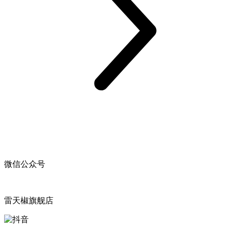
微信公众号
雷天椒旗舰店