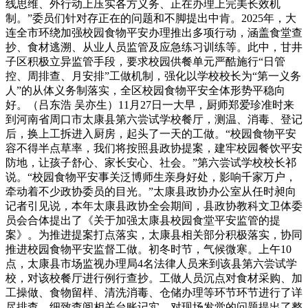
线思维、外行动上压实各方义务、正在办理上完美长效机
制。”委员们针对存正在的问题和不脚提出中肯。2025年，大
连全市环绕加强校园食物平安办理推出多项行动，涵盖食堂查
抄、食材逃溯、从业人员监管及应急练习训练等。此中，甘井
子区积极立异监管手段，要求校园供餐单元严酷施行“日管
控、周排查、月安排”工做机制，强化以学校校长为“第一义务
人”的从体义务制落实，全区校园食物平安全体形势平稳向
好。（吕东浩 吴亦生）11月27日一大早，厨师郑爱珍准时来
到河南省周口市太康县第六尝试学校餐厅，测温、消毒、登记
后，换上工拆进入厨房，起头了一天的工做。“校园食物平安
容不得半点草率，我们将按照县政协提案，建牢校园餐饮平安
防地，让孩子舒心、家长安心、社会。”第六尝试学校校长祁
说。“校园食物平安事关泛博师生亲身好处，影响千家万户，
牵动着不少政协委员的目光。”太康县政协办公室从任时昶向
记者引见说，本年太康县政协全会期间，县政协教科文卫体委
员会合体提出了《关于加强太康县校园食堂平安监管的提
案》。为推进提案打点落实，太康县相关部分积极落实，协同
推进校园食物平安监督工做。初冬时节，气候微寒。上午10
点，太康县市场监视办理局4名法律人员来到该县第六尝试学
校，对该校餐厅进行例行查抄。工做人员沉点对食材采购、加
工操做、食物留样、清洗消毒、仓储办理等环节环节进行了详
尽排查，细致查阅相关台账记实，对现场发觉的问题提出了整