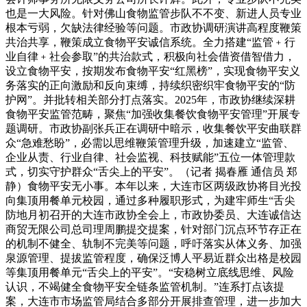
也是一大风险。针对佛山食物监管步队不不变、新进人员专业
根本亏弱，欠缺法律经验等问题。市政协调研演讲高程度鞭策
共治共享，鞭策成立食物平安诚信系统。全力搭建“监管﹢行
业自律﹢社会参取”的共治款式，积极向社会借资借智借力，
设立食物平安，按期发布食物平安“红黑榜”，实现食物平安义
务落实的正向激励和反向束缚，持续织密织牢食物平安的“防
护网”。并批转相关部分打点落实。2025年，市政协继续深耕
食物平安监管范畴，聚焦“加强收集餐饮食物平安管理”开展专
题调研。市政协副张兵正在调研中暗示，收集餐饮平安曲联群
众“急难愁盼”，必需以思维鞭策管理升级，加速建立“监管、
企业从责、行业自律、社会监视、科技赋能”五位一体管理款
式，切实守护群众“舌尖上的平安”。（记者 揭春雁 通信员 郑
静）食物平安无小事。本年以来，大连市区两级政协将目光投
向集顶用餐单元校园，通过多种履职形式，为建牢师生“舌尖
防地月初召开的大连市政协全会上，市政协委员、大连诚信达
商贸无限公司总司理周鹏提交提案，针对部门沉点环节存正在
的机制不健全、轨制不完美等问题，呼吁落实从体义务、加强
泉源管理、提拔监管程度，确保泛博人平易近群众出格是校园
等集顶用餐单元“舌尖上的平安”。“安稳树立底线思维、风险
认识，不竭健全食物平安全链条监管机制。”连系打点该提
案，大连市市场监管局结合多部分开展排查管理，进一步加大