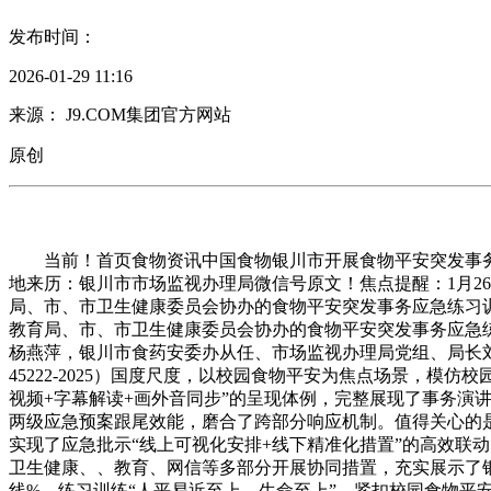
发布时间：
2026-01-29 11:16
来源： J9.COM集团官方网站
原创
当前！首页食物资讯中国食物银川市开展食物平安突发事务应
地来历：银川市市场监视办理局微信号原文！焦点提醒：1月2
局、市、市卫生健康委员会协办的食物平安突发事务应急练习训
教育局、市、市卫生健康委员会协办的食物平安突发事务应急
杨燕萍，银川市食药安委办从任、市场监视办理局党组、局长刘志
45222-2025）国度尺度，以校园食物平安为焦点场景，
视频+字幕解读+画外音同步”的呈现体例，完整展现了事务
两级应急预案跟尾效能，磨合了跨部分响应机制。值得关心的
实现了应急批示“线上可视化安排+线下精准化措置”的高效联
卫生健康、、教育、网信等多部分开展协同措置，充实展示了银
线%。练习训练“人平易近至上、生命至上”，紧扣校园食物平