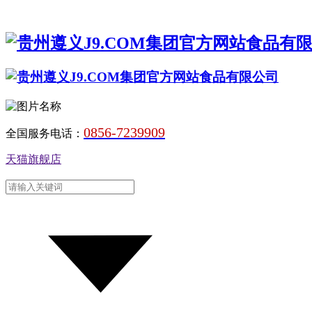
0856-7239909
全国服务电话：
天猫旗舰店