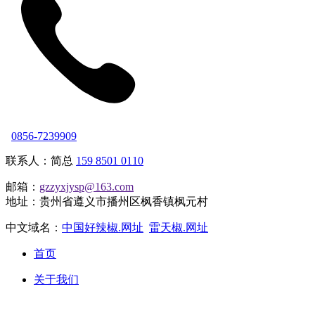
0856-7239909
联系人：简总
159 8501 0110
邮箱：
gzzyxjysp@163.com
地址：贵州省遵义市播州区枫香镇枫元村
中文域名：
中国好辣椒.网址
雷天椒.网址
首页
关于我们