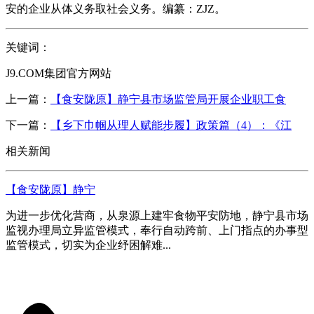
安的企业从体义务取社会义务。编纂：ZJZ。
关键词：
J9.COM集团官方网站
上一篇：
【食安陇原】静宁县市场监管局开展企业职工食
下一篇：
【乡下巾帼从理人赋能步履】政策篇（4）：《江
相关新闻
【食安陇原】静宁
为进一步优化营商，从泉源上建牢食物平安防地，静宁县市场
监视办理局立异监管模式，奉行自动跨前、上门指点的办事型
监管模式，切实为企业纾困解难...