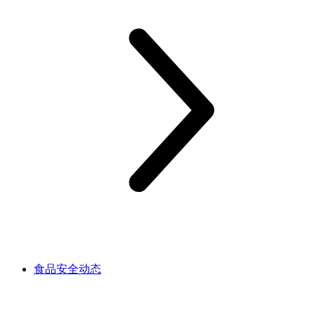
食品安全动态