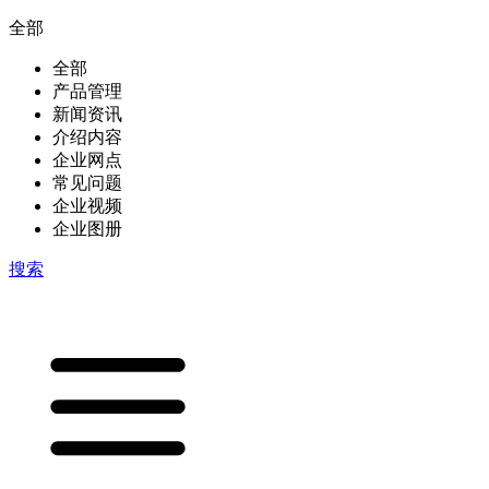
全部
全部
产品管理
新闻资讯
介绍内容
企业网点
常见问题
企业视频
企业图册
搜索