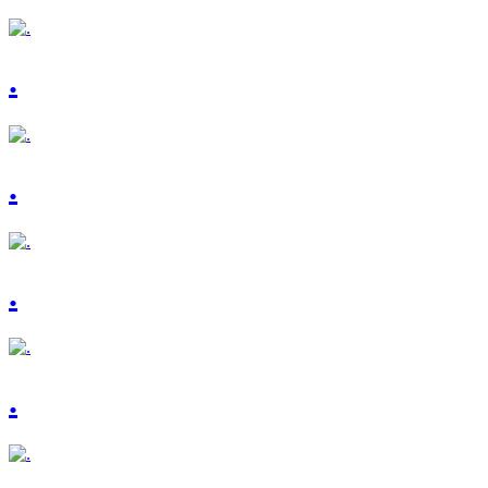
.
.
.
.