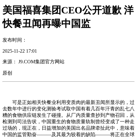
美国福喜集团CEO公开道歉 洋
快餐丑闻再曝中国监
发布时间：
2025-11-22 17:01
来源： J9.COM集团官方网站
原创
可是正如相关快餐业利用变质肉的最新丑闻所显示的，过
去数年中进行的变化测验考试取中国有着几百年汗青的乱七八
糟的食物供应链发生了碰撞。从厂内质量查抄到产物召回，从
检测到司法告状，中国重生的食物质量轨制曾经变成了一种走
过场的，现正在，日益增加的美国出名品牌牵扯此中，意味着
中国的监管勤奋———及其最为较着的缺陷———将正在全球