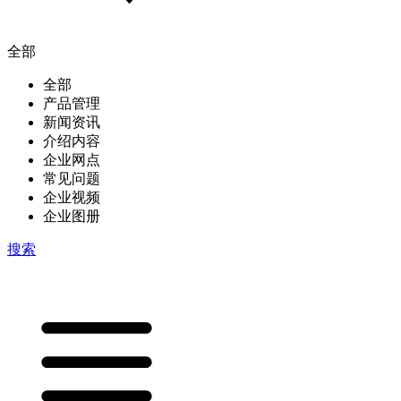
全部
全部
产品管理
新闻资讯
介绍内容
企业网点
常见问题
企业视频
企业图册
搜索