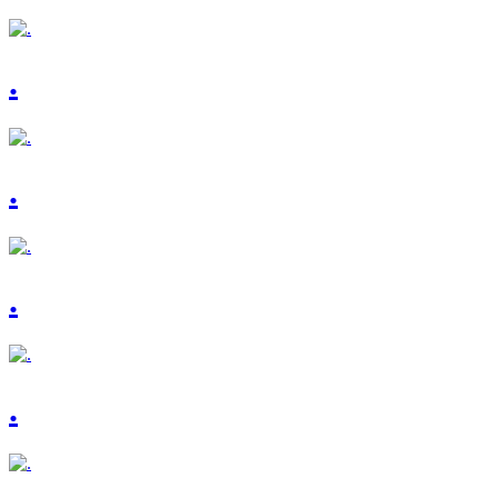
.
.
.
.