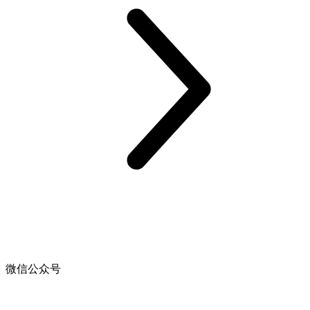
微信公众号