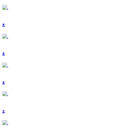
.
.
.
.