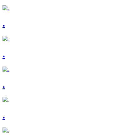
.
.
.
.