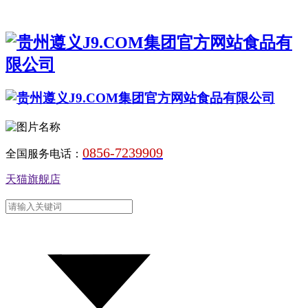
0856-7239909
全国服务电话：
天猫旗舰店