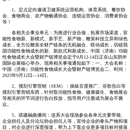
1。定点定向邀请卫健系统运营机构、体育系统、餐饮协
会、食物商会、农产物畅通协会、连锁运营协会、消费者协会
等！
各相关企事业单元：为推进行业合做，拓展市场渠道，宣
能性食物新、新模式、新手艺、新产物，鞭策科技立异和绿色
成长，全方位鞭策全财产链条的无机融合、联动成长，切磋我
国功能性食物成长的新、新款式和新成长。中国（济南）功能
性食物成长大会暨财产链博览会定于9月12-14日正在山东鹊华
国际会展核心举办。现将相关事项通知如下：一、大会名称：
中国（济南）功能性食物成长大会暨财产链博览会二、时间：
2025年9月12日—14日。
2。搜刮引擎营销（SEM）：操纵百度推广、谷歌告白等
搜刮引擎营销东西，针对取功能性食物、健康摄生、食物展会
等相关的环节词进行告白投放，指导用户注册成为展会不雅
众。
5。搭建融曲播间：连系大会现场参会各单元次要带领、
企业担任人及分论坛协会担任人等，宣传企业的拳头产物和项
目，对企业进行深度报道，帮力上下逛企业更多项目标对接落