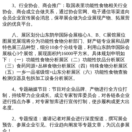
3。行业协会、商会推广：取国表里功能性食物相关行业
协会、商会成立合做关系，通过协会官网、电子通信等渠道向
会员企业宣传展会消息，保举展会做为企业展现产物、拓展营
业的优良平台。
八、展区划分山东鹊华国际会展核心A、B、C展馆展位
图展览展现将分为功能性食物分析部门、财产链专业展和品牌
特色展三品种型，细分10余个分歧专题，利用山东鹊华国际会
展核心3个展馆，展现面积约16000平方米。具体规划申明如
下：（一）功能性食物分析展区（二）功能性饮品分析展区
（三）食药同源+丛林食物分析展区（四）特殊食物分析展区
（五）一乡一品省级馆+山东分析展区（六）功能性食物查验
检测仪器及包拆加工设备分析展区。
4。专题融媒节目：节目对企业品牌、产物进行全方位打
制，持续帮力企业成长。成立专家智库委员会，对各链条企业
进行指点办事，对专家智库进行宣传打制，使步履构成更大出
名度。
2。专题报道：邀请记者对展会进行深度报道，撰写展会
预告、参展企业引见、行业趋向阐发等专题文章，为沉点参展
企！