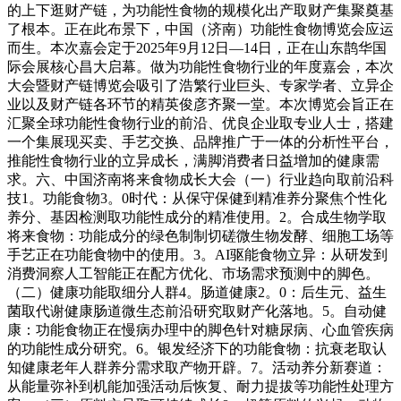
的上下逛财产链，为功能性食物的规模化出产取财产集聚奠基
了根本。正在此布景下，中国（济南）功能性食物博览会应运
而生。本次嘉会定于2025年9月12日—14日，正在山东鹊华国
际会展核心昌大启幕。做为功能性食物行业的年度嘉会，本次
大会暨财产链博览会吸引了浩繁行业巨头、专家学者、立异企
业以及财产链各环节的精英俊彦齐聚一堂。本次博览会旨正在
汇聚全球功能性食物行业的前沿、优良企业取专业人士，搭建
一个集展现买卖、手艺交换、品牌推广于一体的分析性平台，
推能性食物行业的立异成长，满脚消费者日益增加的健康需
求。六、中国济南将来食物成长大会（一）行业趋向取前沿科
技1。功能食物3。0时代：从保守保健到精准养分聚焦个性化
养分、基因检测取功能性成分的精准使用。2。合成生物学取
将来食物：功能成分的绿色制制切磋微生物发酵、细胞工场等
手艺正在功能食物中的使用。3。AI驱能食物立异：从研发到
消费洞察人工智能正在配方优化、市场需求预测中的脚色。
（二）健康功能取细分人群4。肠道健康2。0：后生元、益生
菌取代谢健康肠道微生态前沿研究取财产化落地。5。自动健
康：功能食物正在慢病办理中的脚色针对糖尿病、心血管疾病
的功能性成分研究。6。银发经济下的功能食物：抗衰老取认
知健康老年人群养分需求取产物开辟。7。活动养分新赛道：
从能量弥补到机能加强活动后恢复、耐力提拔等功能性处理方