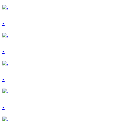
.
.
.
.