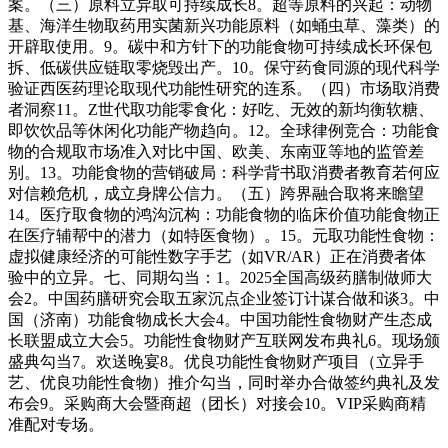
案。（三）原料立异取可持续成长8。超等原料的兴起：动物
基、海洋生物取药用实菌新兴功能原料（如蛹虫草、藻类）的
开辟取使用。9。碳中和方针下的功能食物可持续成长环保包
拆、低碳供应链取零烧毁出产。10。保守药食同源的现代科学
验证西医药理论取现代功能性研究的连系。（四）市场取消费
者洞察11。Z世代取功能零食化：好吃、无效的新均衡软糖、
即饮饮品等休闲化功能产物趋向。12。全球律例竞合：功能食
物的合规取市场准入对比中国、欧美、东南亚等地的监管差
别。13。功能食物的营销破局：科学背书取消费者教育若何应
对信赖危机，成立身牌公信力。（五）跨界融合取将来瞻望
14。医疗取食物的鸿沟沉构：功能食物的临床价值功能食物正
在医疗辅帮中的潜力（如特医食物）。15。元取功能性食物：
虚拟健康经济的可能性数字手艺（如VR/AR）正在消费者体
验中的立异。七、同期勾当：1。2025全国高级药膳制做师大
会2。中国药膳研究会取五家沉点企业签订计谋合做和谈3。中
国（济南）功能食物成长大会4。中国功能性食物财产生态成
长联盟成立大会5。功能性食物财产互联网发布典礼6。现场颁
盛典勾当7。欢送晚宴8。优良功能性食物财产项目（立异手
艺、优良功能性食物）推介勾当，同时举办合做签约典礼及发
布会9。采购商大会暨商超（团长）对接会10。VIP采购商精
准配对专场。