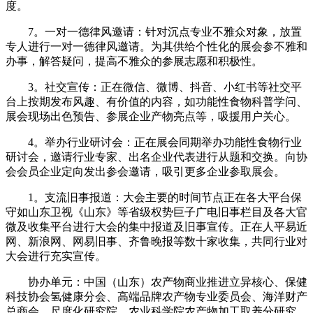
度。
7。一对一德律风邀请：针对沉点专业不雅众对象，放置
专人进行一对一德律风邀请。为其供给个性化的展会参不雅和
办事，解答疑问，提高不雅众的参展志愿和积极性。
3。社交宣传：正在微信、微博、抖音、小红书等社交平
台上按期发布风趣、有价值的内容，如功能性食物科普学问、
展会现场出色预告、参展企业产物亮点等，吸援用户关心。
4。举办行业研讨会：正在展会同期举办功能性食物行业
研讨会，邀请行业专家、出名企业代表进行从题和交换。向协
会会员企业定向发出参会邀请，吸引更多企业参取展会。
1。支流旧事报道：大会主要的时间节点正在各大平台保
守如山东卫视《山东》等省级权势巨子广电旧事栏目及各大官
微及收集平台进行大会的集中报道及旧事宣传。正在人平易近
网、新浪网、网易旧事、齐鲁晚报等数十家收集，共同行业对
大会进行充实宣传。
协办单元：中国（山东）农产物商业推进立异核心、保健
科技协会氢健康分会、高端品牌农产物专业委员会、海洋财产
总商会、尺度化研究院、农业科学院农产物加工取养分研究