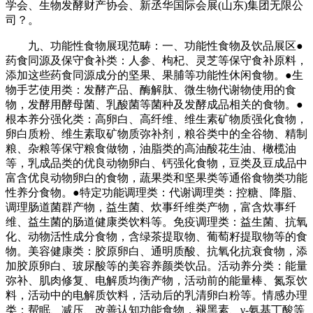
学会、生物发酵财产协会、新丞华国际会展(山东)集团无限公
司？。
九、功能性食物展现范畴：一、功能性食物及饮品展区●
药食同源及保守食补类：人参、枸杞、灵芝等保守食补原料，
添加这些药食同源成分的坚果、果脯等功能性休闲食物。●生
物手艺使用类：发酵产品、酶解肽、微生物代谢物使用的食
物，发酵用酵母菌、乳酸菌等菌种及发酵成品相关的食物。●
根本养分强化类：高卵白、高纤维、维生素矿物质强化食物，
卵白质粉、维生素取矿物质弥补剂，粮谷类中的全谷物、精制
粮、杂粮等保守粮食做物，油脂类的高油酸花生油、橄榄油
等，乳成品类的优良动物卵白、钙强化食物，豆类及豆成品中
富含优良动物卵白的食物，蔬果类和坚果类等通俗食物类功能
性养分食物。●特定功能调理类：代谢调理类：控糖、降脂、
调理肠道菌群产物，益生菌、炊事纤维类产物，富含炊事纤
维、益生菌的肠道健康类饮料等。免疫调理类：益生菌、抗氧
化、动物活性成分食物，含绿茶提取物、葡萄籽提取物等的食
物。美容健康类：胶原卵白、通明质酸、抗氧化抗衰食物，添
加胶原卵白、玻尿酸等的美容养颜类饮品。活动养分类：能量
弥补、肌肉修复、电解质均衡产物，活动前的能量棒、氮泵饮
料，活动中的电解质饮料，活动后的乳清卵白粉等。情感办理
类：帮眠、减压、改善认知功能食物，褪黑素、γ-氨基丁酸等