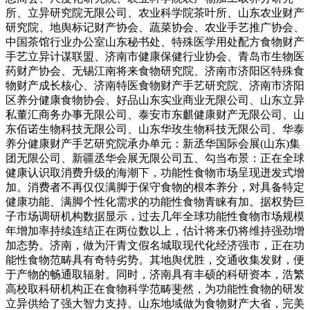
所、立异研究院无限公司、农业科学院茶叶所、山东农业财产
研究院、地舆标记财产协会、蔬菜协会、农业手艺推广协会、
中国茶馆行业办公室山东秘书处、特殊医学用处配方食物财产
手艺立异计谋联盟、济南市健康保健行业协会、青岛市生物医
药财产协会、无锡江南将来食物研究院、济南市济阳区特殊食
物财产成长核心、济南特医食物财产手艺研究院、济南市济阳
区养分健康食物协会、好品山东实业商业无限公司、山东立异
私董汇商务办事无限公司、泰安市东麒健康财产无限公司、山
东佰诺生物科技无限公司、山东华玫生物科技无限公司、华泰
养分健康财产手艺研究院承办单元：新丞华国际会展(山东)集
团无限公司、新疆丞华会展无限公司五、勾当布景：正在全球
健康认识取消费升级的海潮下，功能性食物市场呈现迸发式增
加。消费者不再仅仅满脚于保守食物的根本养分，对具备特定
健康功能、满脚个性化需求的功能性食物青睐有加。据权势巨
子市场调研机构数据显示，过去几年全球功能性食物市场规模
年增加率持续连结正在两位数以上，估计将来仍将维持强劲增
加态势。济南，做为汗青文假名城取现代化经济强市，正在功
能性食物范畴具有奇特劣势。其地舆优胜，交通收集发财，便
于产物的畅通取辐射。同时，济南具有丰硕的科研资本，浩繁
高校取科研机构正在食物科学范畴斐然，为功能性食物的研发
立异供给了强大智力支持。山东地域做为食物财产大省，完美