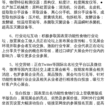
等。物理特征检测仪器：质构仪、粘度计、粒度阐发仪等。●
出产加工机械类：原料处置设备：清洗机、分选机、去皮机、
提取取分手设备：萃取设备、离心分手机、膜分手设备等。成
型取包拆设备：压片机、胶囊填充机、包拆机等。发酵设备：
发酵罐、恒温培育箱等。杀菌取灭菌设备：高温瞬时杀菌机、
超高压灭菌设备等。
6。行业论坛互动：积极参取国表里功能性食物行业论
坛，放置展会工做人员正在论坛上发布展会宣传帖，引见展会
环境并取参会者互动交换。激励行业专家、企业代表正在论坛
上分享关于展会的概念和等候，通过口碑扩大展会外行业内的
影响力，吸引更多企业参展。
5。社交营销：正在Twitter等国际出名社交平台以及微信
号、微博等国内支流社交上建立展会账号，按期发布展会相关
消息，包罗参展企业亮点、展品预告、展会勾当引见等。针对
功能性食物行业企业及相关从业者进行精准告白投放，吸引方
针客户关心展会。
1。告白投放：国表里出名功能性食物行业上登载整版或
半版告白，展现展会的亮点、劣势及参展价值。同时外行业网
坐首页设置大幅滚动告白，链接至网坐的参展报名页面，提高