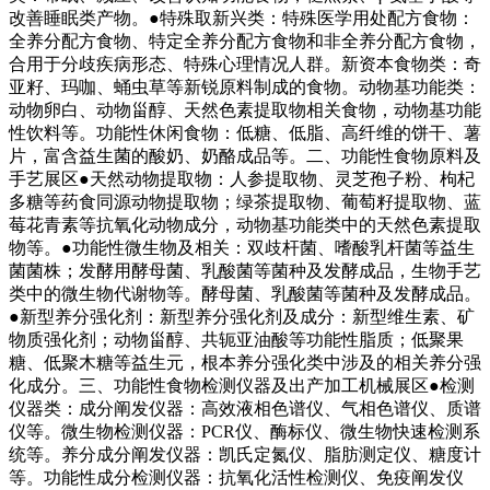
改善睡眠类产物。●特殊取新兴类：特殊医学用处配方食物：
全养分配方食物、特定全养分配方食物和非全养分配方食物，
合用于分歧疾病形态、特殊心理情况人群。新资本食物类：奇
亚籽、玛咖、蛹虫草等新锐原料制成的食物。动物基功能类：
动物卵白、动物甾醇、天然色素提取物相关食物，动物基功能
性饮料等。功能性休闲食物：低糖、低脂、高纤维的饼干、薯
片，富含益生菌的酸奶、奶酪成品等。二、功能性食物原料及
手艺展区●天然动物提取物：人参提取物、灵芝孢子粉、枸杞
多糖等药食同源动物提取物；绿茶提取物、葡萄籽提取物、蓝
莓花青素等抗氧化动物成分，动物基功能类中的天然色素提取
物等。●功能性微生物及相关：双歧杆菌、嗜酸乳杆菌等益生
菌菌株；发酵用酵母菌、乳酸菌等菌种及发酵成品，生物手艺
类中的微生物代谢物等。酵母菌、乳酸菌等菌种及发酵成品。
●新型养分强化剂：新型养分强化剂及成分：新型维生素、矿
物质强化剂；动物甾醇、共轭亚油酸等功能性脂质；低聚果
糖、低聚木糖等益生元，根本养分强化类中涉及的相关养分强
化成分。三、功能性食物检测仪器及出产加工机械展区●检测
仪器类：成分阐发仪器：高效液相色谱仪、气相色谱仪、质谱
仪等。微生物检测仪器：PCR仪、酶标仪、微生物快速检测系
统等。养分成分阐发仪器：凯氏定氮仪、脂肪测定仪、糖度计
等。功能性成分检测仪器：抗氧化活性检测仪、免疫阐发仪