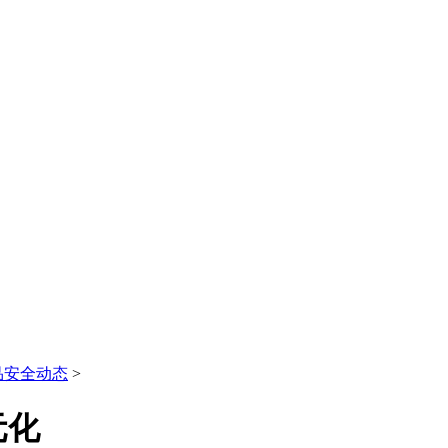
品安全动态
>
元化