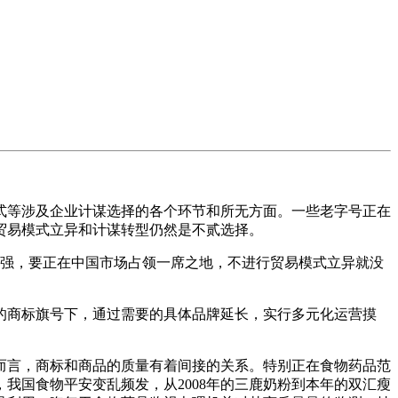
等涉及企业计谋选择的各个环节和所无方面。一些老字号正在
贸易模式立异和计谋转型仍然是不贰选择。
强，要正在中国市场占领一席之地，不进行贸易模式立异就没
商标旗号下，通过需要的具体品牌延长，实行多元化运营摸
。
言，商标和商品的质量有着间接的关系。特别正在食物药品范
我国食物平安变乱频发，从2008年的三鹿奶粉到本年的双汇瘦