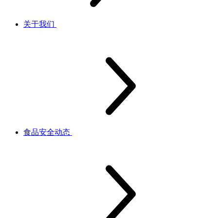
关于我们
食品安全动态