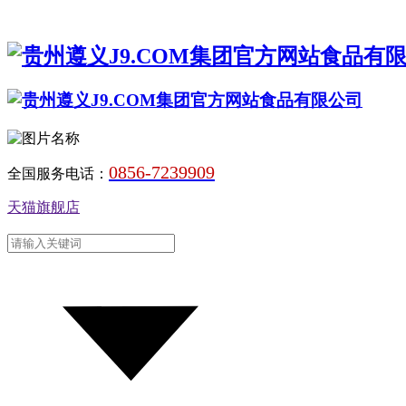
0856-7239909
全国服务电话：
天猫旗舰店