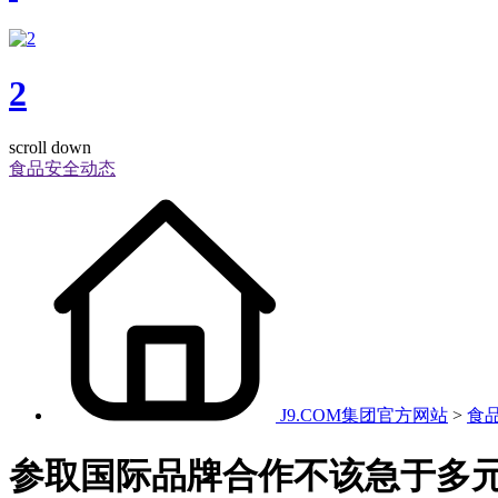
2
scroll down
食品安全动态
J9.COM集团官方网站
>
食
参取国际品牌合作不该急于多