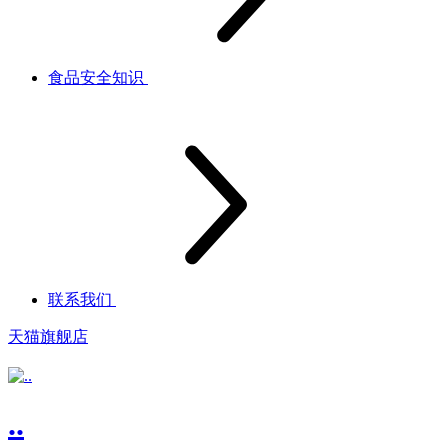
食品安全知识
联系我们
天猫旗舰店
..