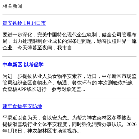
相关新闻
晨安铁岭 1月14日市
要进一步深化，完美中国特色现代企业轨制，健全公司管理布
局，出力处理限制企业成长的深条理问题，勤奋扶植世界一流
企业。今天薄暮至夜间，我市自...
中牟新区 以考促学
为进一步提拔从业人员食物平安素养，近日，中牟新区市场监
管局组织全区食物出产、畅通、餐饮环节的 本次测验依托豫
食查核APP线长进行，参考对象笼盖...
建牢食物平安防地
平易近以食为天，食以安为先。为帮力神农架林区冬季旅逛，
提拔滑雪场行业全体平安程度，同时强化消费办事认识。2026
年1月8日，神农架林区市场监视办...