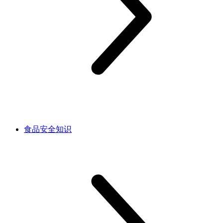
食品安全知识