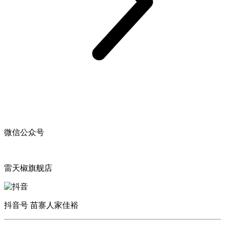
微信公众号
雷天椒旗舰店
抖音号 苗寨人家佳裕