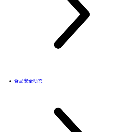
食品安全动态