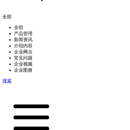
全部
全部
产品管理
新闻资讯
介绍内容
企业网点
常见问题
企业视频
企业图册
搜索