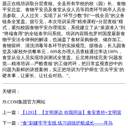
题正在线培训取分层查核。全县所有学校的校（园）长、食物
平安总监、食物平安员及食堂从业人员等四类环节岗亭人员全
员参取、人人过关，实现了从“环节少数”到“一线全员”的义务
链条全笼盖。据引见，本次培训采用“精准课程+分层查核”模
式，紧扣校园食物平安办理现实，系统建立了从“泉源准入”到
“终端食用”的全链条学问系统。培训内容既包罗对国度最新食
物平安法令律例的解读，也涵盖了食材采购验收、储存加工、
食物留样、清洗消毒等各环节的实操规范。据领会，长儿园食
堂及3家校外供餐单元，699名办理人员查核通过率达100%，
食堂从业人员实现培训测试全笼盖。丘北将持续完美‘问题发
觉—精准培训—严酷查核’的工做闭环，把日常监视查抄中的
问题为新鲜的讲授案例，实正把培训为守护师生‘舌尖平安’的
硬本事，让家长、让社会对劲。”。
关键词：
J9.COM集团官方网站
上一篇：
【1293】 【文明屏边 你我同业】食安查抄+文明宣
下一篇：
“食”刻建牢平安线 练习训练护航成长——寻乌