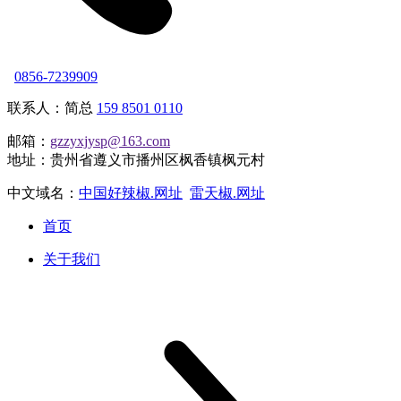
0856-7239909
联系人：简总
159 8501 0110
邮箱：
gzzyxjysp@163.com
地址：贵州省遵义市播州区枫香镇枫元村
中文域名：
中国好辣椒.网址
雷天椒.网址
首页
关于我们