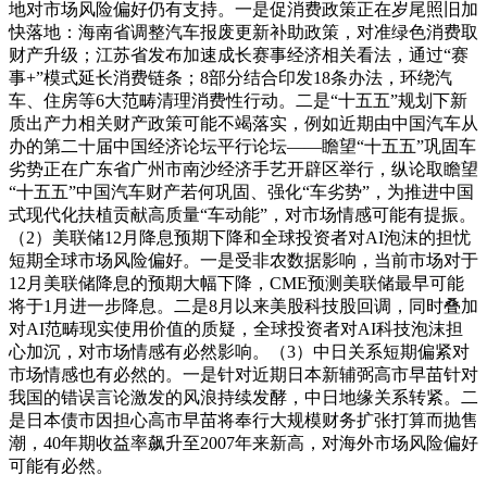
地对市场风险偏好仍有支持。一是促消费政策正在岁尾照旧加
快落地：海南省调整汽车报废更新补助政策，对准绿色消费取
财产升级；江苏省发布加速成长赛事经济相关看法，通过“赛
事+”模式延长消费链条；8部分结合印发18条办法，环绕汽
车、住房等6大范畴清理消费性行动。二是“十五五”规划下新
质出产力相关财产政策可能不竭落实，例如近期由中国汽车从
办的第二十届中国经济论坛平行论坛——瞻望“十五五”巩固车
劣势正在广东省广州市南沙经济手艺开辟区举行，纵论取瞻望
“十五五”中国汽车财产若何巩固、强化“车劣势”，为推进中国
式现代化扶植贡献高质量“车动能”，对市场情感可能有提振。
（2）美联储12月降息预期下降和全球投资者对AI泡沫的担忧
短期全球市场风险偏好。一是受非农数据影响，当前市场对于
12月美联储降息的预期大幅下降，CME预测美联储最早可能
将于1月进一步降息。二是8月以来美股科技股回调，同时叠加
对AI范畴现实使用价值的质疑，全球投资者对AI科技泡沫担
心加沉，对市场情感有必然影响。（3）中日关系短期偏紧对
市场情感也有必然的。一是针对近期日本新辅弼高市早苗针对
我国的错误言论激发的风浪持续发酵，中日地缘关系转紧。二
是日本债市因担心高市早苗将奉行大规模财务扩张打算而抛售
潮，40年期收益率飙升至2007年来新高，对海外市场风险偏好
可能有必然。