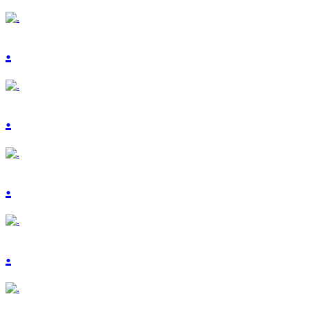
.
.
.
.