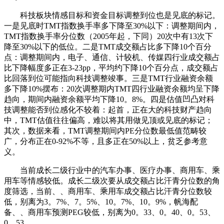
科技板块情感目标和资金目标调整到位也是见底的标记。
一是见底时TMT指数换手率多下降至30%以下：调整期间内，
TMT指数换手率分位数（2005年起，下同）20次中有13次下
降至30%以下的低位。二是TMT成交额占比多下降10个百分
点：调整期间内，电子、通信、计较机、传媒四行业成交额占
比下降幅度多正在3-23pp，平均约下降10个百分点，成交额占
比回落到位可能指向科技调整竣事。三是TMT行业融资余额
多下降10%摆布：20次调整期内TMT四行业融资余额均呈下降
趋向，期间内融资余额平均下降10。8%。四是估值凹凸对科
技调整能否到位感化不较着：起首，正在大的科技财产趋向
中，TMT估值往往偏高，难以将其用做见顶或见底的标记；
其次，数据来看，TMT调整期间内PE分位数最低值范畴较
广，分布正在0-92%不等，且多正在50%以上，贫乏参考意
义。
当前成长二级行业中的汽车办事、医疗办事、商用车、乘
用车等情感较低。成长二级次要从成交额占比汗青分位数的角
度筛选，当前、、商用车、乘用车成交额占比汗青分位数较
低，别离为3。7%、7。5%、10。7%、10。9%，帆海配
备、、商用车预测PEG较低，别离为0。33、0。40、0。53、
0。53。