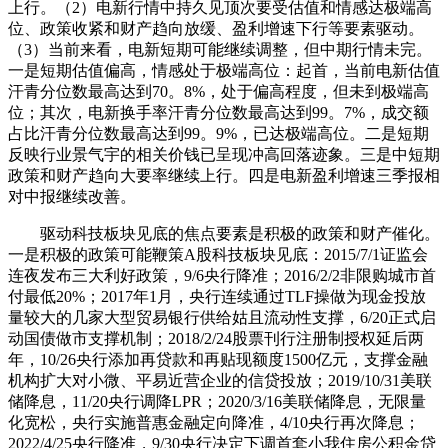
上行。（2）电新行情中持久见顶次要受估值和情感达极端高
位、政策收紧和财产趋向放缓、盈利增速下行等要素驱动。
（3）当前来看，电新短期可能继续调整，但中期行情未完。
一是短期估值偏高，情感处于极端高位：起首，当前电新估值
汗青分位数最高达到70。8%，处于偏高程度，但未到极端高
位；其次，电新换手率汗青分位数最高达到99。7%，成交额
占比汗青分位数最高达到99。9%，已达极端高位。二是短期
反映行业景气宇的相关价钱已呈现冲高回落迹象。三是中短期
政策和财产趋向大要率继续上行。四是电新盈利增速三季报相
对中报继续改善。
驱动科技板块见底的焦点要素是积极的政策和财产催化。
一是积极的政策可能鞭策A股科技板块见底：2015/7/1证监会
连夜发布三大利好政策，9/6央行降准；2016/2/2非限购城市首
付最低20%；2017年1月，央行连续通过TLF操做为现金投放
量较大的几家大型贸易银行供给姑且流动性支撑，6/20正式启
动国债做市支撑机制；2018/2/24股票刊行注册制授权延后两
年，10/26央行添加再贷款和再贴现额度1500亿元，支撑金融
机构扩大对小微、平易近营企业的信贷投放；2019/10/31美联
储降息，11/20央行调降LPR；2020/3/16美联储降息，无限量
化宽松，央行实施普惠金融定向降准，4/10央行再次降息；
2022/4/25央行降准，9/30央行决定下调首套小我住房公积金贷