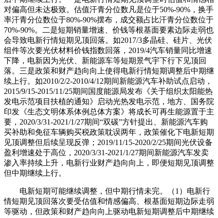
对偏高但未达极致。估值汗青分位数凡是位于50%-90%，换手
率汗青分位数位于80%-90%摆布，成交额占比汗青分位数位于
70%-90%。二是短期销量增速、价钱等根基面要素边际走弱也
会导致电新行情短期见顶回落。如2017/3多晶硅、硅片、光伏
组件等次要光伏材料价钱指数回落，2019/4汽车销量同比增速
下降，电新因为光伏、新能源车等短期景气宇下行下见顶回
落。三是政策和财产趋向向上使得电新行情短期调整后中期继
续上行。如2010/2/2-2010/4/12期间新能源汽车补助试点启动，
2015/9/15-2015/11/25期间国度能源局发布《关于组织太阳能热
发电示范项目扶植的通知》启动光热发电示范，地方、国务院
印发《生态文明体系体例总体方案》将成长可再生能源置于主
要，2020/3/31-2021/1/27期间“双碳”方针提出、新能源汽车购
买补助和免征车辆购买税政策耽误两年，政策催化下电新短期
见顶调整但后续呈现反弹；2019/11/15-2020/2/25期间光伏设备
盈利增速处于高位，2020/3/31-2021/1/27期间新能源汽车发卖
渗入率持续上升，电新行业财产趋向向上，即便短期见顶调整
但中期继续上行。
电新短期可能继续调整，但中期行情未完。（1）电新行
情短期见顶回落次要受估值和情感偏高、根基面短期边际走弱
等驱动，但政策和财产趋向向上驱动电新短期调整后中期继续