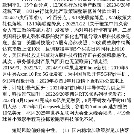
款利率0。15个百分点，12/30央行放松地产政策；2023/8/28印
花税下调，8/31央行优化地产政策调整最低首付款比例；
2024/2/5央行降准0。5个百分点，9/19美联储降息，9/24政策大
礼包落地，12/19美联储降息；2025/1/22《关于鞭策中持久资
金入市工做的实施方案》发布等，均对科技行情有支持。二是
美国科技股走强和积极的财产催化也可能导致A股科技板块见
底。起首，美国科技股对A股有必然映照，20次调整期中纳斯
达克指数上涨10次，且调整竣事前5个买卖日内同样上涨10
次，美国科技股走强或对A股科技行情存正在必然积极感化。
其次，事务催化财产景气回升也无望鞭策行情走强：
2015/9/9、2022/9/7、2024/9/10苹果发布iPhone新机；2019年5
月中兴Axon 10 Pro 5G版发布，为中国首款开售5G智妙手机，
6/13科创板开板；2020年岁首年月疫情下近程办公需求上
升，计较机景气回升；2021年岁首年月半导体芯片供应严
重，科技景气回升；2022/9/20英伟达RTX40系列显卡发布；
2023年4月OpenAI完成400亿美元融资，8月宇树发布宇树H1通
用人形；2025年1月deepseek上线，谷歌向Anthropic逃加投资
10亿美元，4/14 2025年世界互联网大会亚太峰会揭幕，4/19全
球首小我形半程马拉抓紧跑等科技催化不竭。
短期风险偏好偏中性。（1）国内稳增加政策岁尾加快落