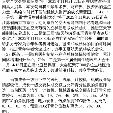
人财产大会暨嘉韶华”将于2025年11月21-22日正在聪慧湾科创
园昌大启幕，本次勾当将汇聚学术界、财产界、投资界的焦点
力量，共绘AI时代下智能机械人财产的成长新蓝图。（4）：
一是第十届“世界智能制制大会”将于2025年11月26-29日正在
江苏省南京市举行，期间举办的空天智能制制手艺专题勾当环
绕智能制制正在空天范畴的立异使用取成长趋向，推进空天智
能制制立异成长；二是第三届“航天范畴高条理青年学者论坛”
会议定于2025年11月28-30日正在广西省南宁市召开，届时邀
请多方专家为青年学者科研选题、凝练和成长标的目的评脉问
诊，推进青年学者快速成才，办事国度航天范畴成长需求。
（5）医药：一是9月医药制制业利润总额降幅较着缩窄，累计
同比增速回升至-0。70%；二是第十三届全国生物医治大会于
11月14-16日正在湖北宜昌揭幕，大会汇聚了300多位生物医治
范畴专家学者及临床大夫，共话前沿科技、共享学术盛宴。
当前成长一级行业中的医药、汽车、计较机、机械设备等
情感较低。成长一级次要从成交额占比汗青分位数的角度筛
选，当前医药、汽车、计较机、机械设备成交额占比汗青分位
数较低，别离为19。0%、19。7%、46。5%、56。2%。从预
测PEG的角度筛选，电力设备、传媒预测PEG较低，别离为
0。61、0。79，预测PEG汗青分位数别离为34。2%、30。
9%。