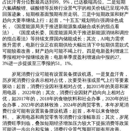
占比汗青分位数最高达到99。9%，已达极端高位。二是短期
六氟磷酸锂、碳酸锂等反映行业景气宇的相关价钱已呈现冲高
回落迹象，短期根基面预期有所走弱。三是中短期政策和财产
趋向大要率继续上行：起首，“十五五”规划明白强调绿色成
长，《国度能源局关于推进新能源集成融合成长的指点看
法》、《国度成长委、国度能源局关于推进新能源消纳和调控
的指点看法》等持续支撑国内储能成长；其次，AI电力需求
推升需求，电新行业正在前期供给大幅出清下中短期供需款式
可能较着改善，财产趋向可能不竭上行。四是电新盈利增速三
季报相对中报继续改善：电新单季度盈利增速由中报的27。
3%进一步提拔至三季报的51。1%。
岁尾消费行业可能有设置装备摆设机遇。一是复盘汗青，
历岁尾消费行业表示相对占优，次要受补涨或景气上行等要素
驱动：起首，消费行业因补涨相对占优，如2015年的美容和家
用电器， 2022年的；其次，消费行业因财产趋向向上相对占
优，如2017年的，2018年的食物饮料和社会办事，2020年的社
会办事，2023年的农林牧渔，2024年的商贸零售。本年岁尾消
费行业可能有设置装备摆设机遇：起首，本年以来食物饮
料、、家用电器和商贸零售等消费行业涨幅靠后；其次，岁尾
消费旺季到临，叠加短期经济增加压力较大下提振消费等政策
可能进一步出台和实施，消费行业景气预期可能有所改善。