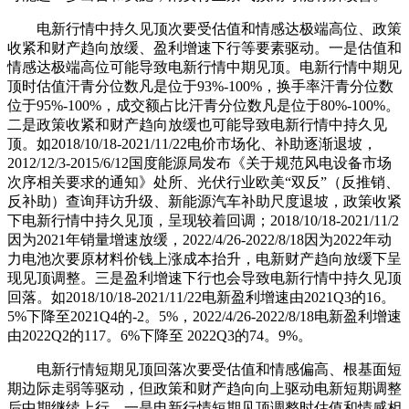
电新行情中持久见顶次要受估值和情感达极端高位、政策
收紧和财产趋向放缓、盈利增速下行等要素驱动。一是估值和
情感达极端高位可能导致电新行情中期见顶。电新行情中期见
顶时估值汗青分位数凡是位于93%-100%，换手率汗青分位数
位于95%-100%，成交额占比汗青分位数凡是位于80%-100%。
二是政策收紧和财产趋向放缓也可能导致电新行情中持久见
顶。如2018/10/18-2021/11/22电价市场化、补助逐渐退坡，
2012/12/3-2015/6/12国度能源局发布《关于规范风电设备市场
次序相关要求的通知》处所、光伏行业欧美“双反”（反推销、
反补助）查询拜访升级、新能源汽车补助尺度退坡，政策收紧
下电新行情中持久见顶，呈现较着回调；2018/10/18-2021/11/2
因为2021年销量增速放缓，2022/4/26-2022/8/18因为2022年动
力电池次要原材料价钱上涨成本抬升，电新财产趋向放缓下呈
现见顶调整。三是盈利增速下行也会导致电新行情中持久见顶
回落。如2018/10/18-2021/11/22电新盈利增速由2021Q3的16。
5%下降至2021Q4的-2。5%，2022/4/26-2022/8/18电新盈利增速
由2022Q2的117。6%下降至 2022Q3的74。9%。
电新行情短期见顶回落次要受估值和情感偏高、根基面短
期边际走弱等驱动，但政策和财产趋向向上驱动电新短期调整
后中期继续上行。一是电新行情短期见顶调整时估值和情感相