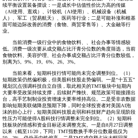
续平衡设置装备摆设：一是成长中估值性价比力高的传媒
（AI使用、逛戏）、计较机（AI使用）、机械设备（机械
人）、军工（贸易航天）、医药等行业；二是可能补涨和根基
面可能边际改善的消费（食物、商贸零售等）、大金融等行
业。
当前消费一级行业中的食物饮料、、社会办事等情感较
低。消费一级次要从成交额占比汗青分位数的角度筛选，当前
食物饮料、美容护理、社会办事成交额占比汗青分位数较低，
别离为5。9%、19。6%、26。3%。
当前来看，短期科技行情可能尚未完全调整到位。（1）
短期政策仍然偏积极，但美股科技股走势偏弱。一是“十五五”
规划沉点强调科技自立自强，取此相关的TMT板块中短期内
大要率受政策持续支撑，后续财产搀扶、规范政策可能接踵出
台，高手艺制制业投资增速大要率维持高位。二是受非农数据
影响短期美联储降息预期下降，同时全球投资者对美国AI泡
沫的担心上行，短期美国科技股走弱和科技财产趋向呈现阶段
性压力可能使得A股科技行情调整未完全到位。（2）短期科
技板块的情感和资金目标还未调整充实。一是自8月27日调整
以来（截至11/20，下同）TMT指数换手率分位数最低仅为
59。2%，仍处于中性偏高。二是TMT成交额占比大幅回落