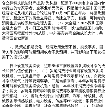
合立异科技赋能财产提质”为从题，汇聚了800余名来自国内食
物行业的专家学者、企事业单元代表；四是第十九届中国消费
经济论坛及相关行业分论坛将于11月28日正在举办，将聚焦新
手艺、新业态下的质量立异径，为建立平安、智能、可持续的
消费生态供给系统性处理方案。（2）大金融：2025深圳国际
金融大会于11月20日正在深圳前海揭幕，以“金融强国扶植取
大湾区高程度对外”为从题，中外嘉宾共商金融成长大计，共
话湾区合做新篇。
2。政策超预期变化：经济政策受宏不雅、突发事务、国
际关系的影响可能超预期或者不及预期，从而影响当下阐发框
架下的投资决策。
行业设置装备摆设：短期继续平衡设置装备摆设补涨的成
长和低估值价值行业。（1）岁尾消费行业可能有设置装备摆
设机遇。一是复盘汗青，岁尾消费行业表示相对占优，次要受
补涨或景气上行等要素驱动。二是当前来看，本年岁尾消费行
业可能有设置装备摆设机遇：起首，本年以来消费行业涨幅靠
后；其次，岁尾消费旺季和提振消费等政策可能改善消费行业
景气预期。（2）当前成长行业中的医药、汽车、计较机、机
械设备等情感较低，电力设备、传媒等PEG较低；消费行业中
的食物饮料、美容护理、社会办事等情感较低。（3）短期继