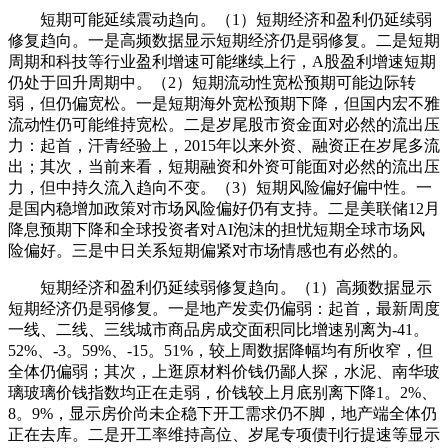
短期可能延续震动趋向。（1）短期经济和盈利仍延续弱
修复趋向。一是高频数据显示短期经济仍是弱修复。二是短期
周期和科技等行业盈利增速可能继续上行，A股盈利增速短期
仍处于回升周期中。（2）短期流动性宽松预期可能边际转
弱，但仍偏宽松。一是短期海外宽松预期下降，但国内宏不雅
流动性仍可能维持宽松。二是岁尾股市资金面对必然的流出压
力：起首，汗青经验上，2015年以来外资、融资正在岁尾多流
出；其次，当前来看，短期融资和外资可能面对必然的流出压
力，但中持久流入趋向不变。（3）短期风险偏好偏中性。一
是国内稳增加政策对市场风险偏好仍有支持。二是美联储12月
降息预期下降和全球投资者对AI泡沫的担忧短期全球市场风
险偏好。三是中日关系短期偏紧对市场情感也有必然的。
短期经济和盈利仍延续弱修复趋向。（1）高频数据显示
短期经济仍是弱修复。一是地产发卖仍偏弱：起首，最新周度
一线、二线、三线城市商品房成交面积同比增速别离为-41。
52%、-3。59%、-15。51%，较上周数据降幅均有所收窄，但
全体仍偏弱；其次，上逛原材料价钱仍鄙人探，水泥、南华玻
璃玻璃价钱指数均正在走弱，价钱较上月底别离下降1。2%、
8。9%，显示房价尚未企稳下开工需求仍不脚，地产端全体仍
正在去库。二是开工率维持高位、岁尾专项债刊行提速等显示