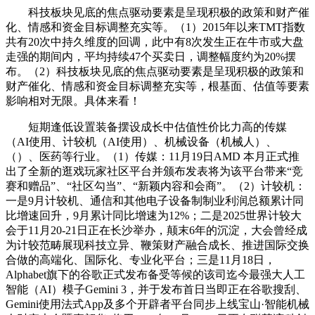
科技板块见底的焦点驱动要素是呈现积极的政策和财产催
化、情感和资金目标调整充实等。（1）2015年以来TMT指数
共有20次中持久维度的回调，此中有8次发生正在牛市或大盘
走强的期间内，平均持续47个买卖日，调整幅度约为20%摆
布。（2）科技板块见底的焦点驱动要素是呈现积极的政策和
财产催化、情感和资金目标调整充实等，根基面、估值等要素
影响相对无限。具体来看！
短期逢低设置装备摆设成长中估值性价比力高的传媒
（AI使用、计较机（AI使用）、机械设备（机械人）、
（）、医药等行业。（1）传媒：11月19日AMD 本月正式推
出了全新的逛戏玩家社区平台并颁布发表将为该平台带来“竞
赛和赠品”、“社区勾当”、“新颖内容和会商”。（2）计较机：
一是9月计较机、通信和其他电子设备制制业利润总额累计同
比增速回升，9月累计同比增速为12%；二是2025世界计较大
会于11月20-21日正在长沙举办，颠末6年的沉淀，大会曾经成
为计较范畴展现科技立异、鞭策财产融合成长、推进国际交换
合做的高端化、国际化、专业化平台；三是11月18日，
Alphabet旗下的谷歌正式发布备受等候的该司迄今最强大人工
智能（AI）模子Gemini 3，并于发布首日当即正在谷歌搜刮、
Gemini使用法式App及多个开辟者平台同步上线宝山·智能机械