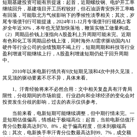
短期基建投资可能有所提速：起首，近期螺纹钢、电炉开工率
继续回升，基建项目开工历程较好，但石油沥青安拆开工率略
有回落，可能取北方气候影响下的季候性淡季相关；其次，岁
尾专项债刊行可能提速，2024年11-12月专项债刊行规模占客
岁全年近30%，本年也无望加快落地，鞭策实物工做量构成。
（2）周期品价钱上涨指向A股盈利上升周期可能未完。近期
有色和化工等周期品价钱上涨，同时海外AI需求驱动国内AI
硬件等行业公司的业绩预期不竭上行，短期周期和科技等行业
盈利增速可能继续上行，A股盈利增速短期仍处于回升周期
中。
2010年以来电新行情共有9次短期见顶和4次中持久见顶，
其见顶的驱动要素不尽不异，具体来看。
1。汗青经验将来不必然合用：文中相关复盘具有汗青局
限性，分歧期间的市场前提、行业趋向和全球经济的变化会对
投资发生分歧的影响，过去的表示仅供参考。
当前来看，电新短期可能继续调整，但中期行情未完。一
是短期估值偏高，情感处于极端高位：起首，当前电新估值汗
青分位数最高达到70。8%，处于偏高程度，但未到极端高
位；其次，电新换手率汗青分位数最高达到99。7%，成交额