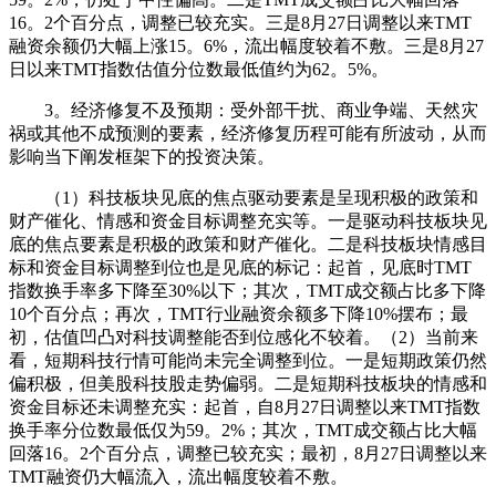
16。2个百分点，调整已较充实。三是8月27日调整以来TMT
融资余额仍大幅上涨15。6%，流出幅度较着不敷。三是8月27
日以来TMT指数估值分位数最低值约为62。5%。
3。经济修复不及预期：受外部干扰、商业争端、天然灾
祸或其他不成预测的要素，经济修复历程可能有所波动，从而
影响当下阐发框架下的投资决策。
（1）科技板块见底的焦点驱动要素是呈现积极的政策和
财产催化、情感和资金目标调整充实等。一是驱动科技板块见
底的焦点要素是积极的政策和财产催化。二是科技板块情感目
标和资金目标调整到位也是见底的标记：起首，见底时TMT
指数换手率多下降至30%以下；其次，TMT成交额占比多下降
10个百分点；再次，TMT行业融资余额多下降10%摆布；最
初，估值凹凸对科技调整能否到位感化不较着。（2）当前来
看，短期科技行情可能尚未完全调整到位。一是短期政策仍然
偏积极，但美股科技股走势偏弱。二是短期科技板块的情感和
资金目标还未调整充实：起首，自8月27日调整以来TMT指数
换手率分位数最低仅为59。2%；其次，TMT成交额占比大幅
回落16。2个百分点，调整已较充实；最初，8月27日调整以来
TMT融资仍大幅流入，流出幅度较着不敷。