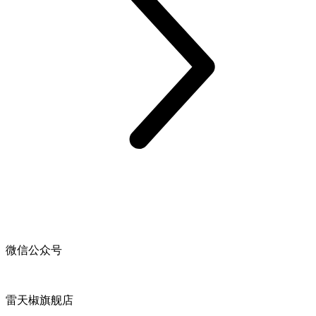
微信公众号
雷天椒旗舰店