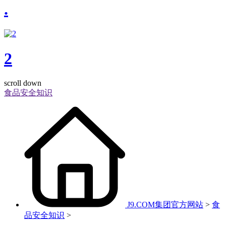
.
2
scroll down
食品安全知识
J9.COM集团官方网站
>
食
品安全知识
>