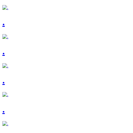
.
.
.
.