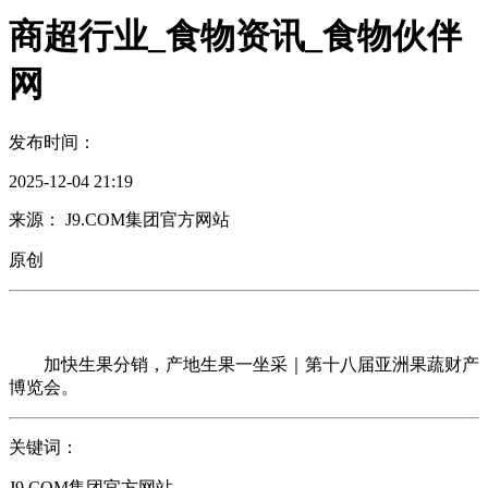
商超行业_食物资讯_食物伙伴
网
发布时间：
2025-12-04 21:19
来源： J9.COM集团官方网站
原创
加快生果分销，产地生果一坐采｜第十八届亚洲果蔬财产
博览会。
关键词：
J9.COM集团官方网站