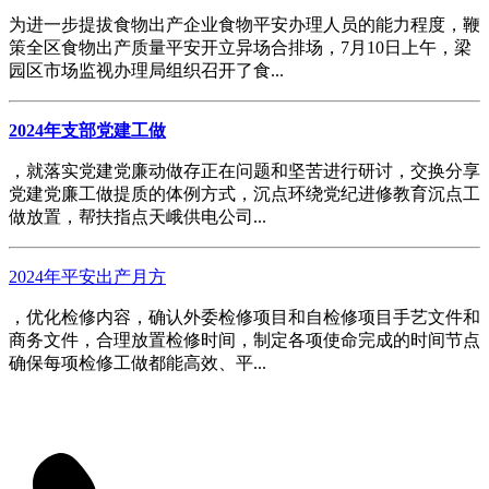
为进一步提拔食物出产企业食物平安办理人员的能力程度，鞭
策全区食物出产质量平安开立异场合排场，7月10日上午，梁
园区市场监视办理局组织召开了食...
2024年支部党建工做
，就落实党建党廉动做存正在问题和坚苦进行研讨，交换分享
党建党廉工做提质的体例方式，沉点环绕党纪进修教育沉点工
做放置，帮扶指点天峨供电公司...
2024年平安出产月方
，优化检修内容，确认外委检修项目和自检修项目手艺文件和
商务文件，合理放置检修时间，制定各项使命完成的时间节点
确保每项检修工做都能高效、平...