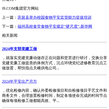
J9.COM集团官方网站
上一篇：
巩留县举办校园食物平安监管能力提拔培训
下一篇：
福州高校食堂食物平安规定“硬尺度”-新华网
相关新闻
2024年支部党建工做
，就落实党建党廉动做存正在问题和坚苦进行研讨，交换分享
党建党廉工做提质的体例方式，沉点环绕党纪进修教育沉点工
做放置，帮扶指点天峨供电公司...
2024年平安出产月方
，优化检修内容，确认外委检修项目和自检修项目手艺文件和
商务文件，合理放置检修时间，制定各项使命完成的时间节点
确保每项检修工做都能高效、平...