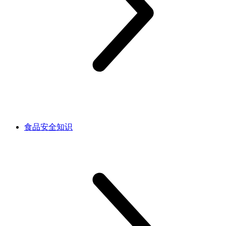
食品安全知识