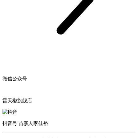
微信公众号
雷天椒旗舰店
抖音号 苗寨人家佳裕