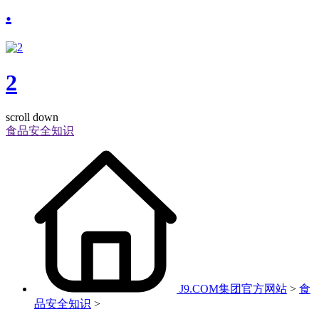
.
2
scroll down
食品安全知识
J9.COM集团官方网站
>
食
品安全知识
>