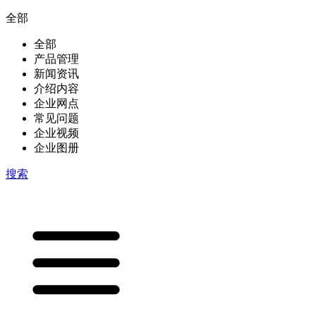
全部
全部
产品管理
新闻资讯
介绍内容
企业网点
常见问题
企业视频
企业图册
搜索