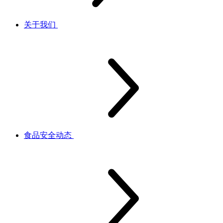
关于我们
食品安全动态