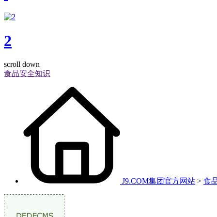
2
scroll down
食品安全知识
J9.COM集团官方网站
>
食