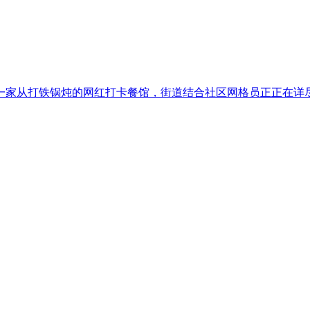
家从打铁锅炖的网红打卡餐馆，街道结合社区网格员正正在详尽开