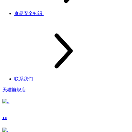
食品安全知识
联系我们
天猫旗舰店
..