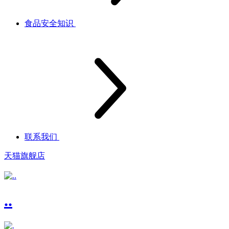
食品安全知识
联系我们
天猫旗舰店
..