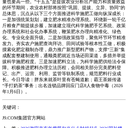
量也要高一些。“十五五”是提拔农业分析出产能力和质量效益
的环节期间，农业农村部将按照“巩固、提拔、立异、协同”的
总体思，沉点从以下三个方面推进科学施肥工做向纵深成长：
一是加强统策划划，建立肥水精准办理系统。环绕新一轮千亿
斤粮食产能提拔步履，加速建立现代科学施肥手艺系统、政策
办理系统和社会化办事系统，鞭策肥水办理向精准化、绿色
化、专业化全面升级。二是加强政策指导，聚焦环节环节精准
发力。夯实农户施肥查询拜访、田间试验等根本性工做，积极
摸索化肥定额制办理，鼎力推广新型肥料产物，支撑“三新”集
成配套整建制使用，通顺粪肥就近当场还田渠道，多措并举提
拔科学施肥程度。三是加速肥料立法，为科学施肥供给法令保
障。积极推进肥料办理立法历程，会同相关部分完美肥料登
记、出产、运营、利用、监管等轨制系统，规范肥料行业成
长。今日导读：胖东来就茶叶里有苍蝇道歉；霸王茶姬传递
“手打奶茶”事务；出名连锁品牌回应门店8人食物中毒（2026
年1月6日）。
关键词：
J9.COM集团官方网站