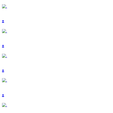
.
.
.
.