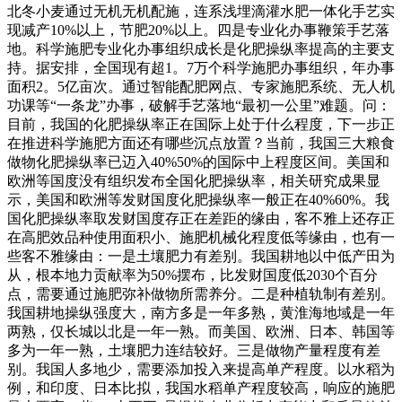
北冬小麦通过无机无机配施，连系浅埋滴灌水肥一体化手艺实
现减产10%以上，节肥20%以上。四是专业化办事鞭策手艺落
地。科学施肥专业化办事组织成长是化肥操纵率提高的主要支
持。据安排，全国现有超1。7万个科学施肥办事组织，年办事
面积2。5亿亩次。通过智能配肥网点、专家施肥系统、无人机
功课等“一条龙”办事，破解手艺落地“最初一公里”难题。问：
目前，我国的化肥操纵率正在国际上处于什么程度，下一步正
在推进科学施肥方面还有哪些沉点放置？当前，我国三大粮食
做物化肥操纵率已迈入40%50%的国际中上程度区间。美国和
欧洲等国度没有组织发布全国化肥操纵率，相关研究成果显
示，美国和欧洲等发财国度化肥操纵率一般正在40%60%。我
国化肥操纵率取发财国度存正在差距的缘由，客不雅上还存正
在高肥效品种使用面积小、施肥机械化程度低等缘由，也有一
些客不雅缘由：一是土壤肥力有差别。我国耕地以中低产田为
从，根本地力贡献率为50%摆布，比发财国度低2030个百分
点，需要通过施肥弥补做物所需养分。二是种植轨制有差别。
我国耕地操纵强度大，南方多是一年多熟，黄淮海地域是一年
两熟，仅长城以北是一年一熟。而美国、欧洲、日本、韩国等
多为一年一熟，土壤肥力连结较好。三是做物产量程度有差
别。我国人多地少，需要添加投入来提高单产程度。以水稻为
例，和印度、日本比拟，我国水稻单产程度较高，响应的施肥