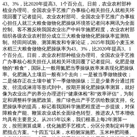
43。3%，比2020年提高3。1个百分点。日前，农业农村部种
植业办理司、全国农业手艺推广办事核心相关担任人就相关环
境回覆了记者提问。农业农村部司、全国农业手艺推广办事核
心担任人就三大粮食做物化肥操纵环境答记者问本网讯为全面
控制、客不雅反映我国农业出产中科学施肥程度，农业农村部
组织各级农业农村部分成立三大粮食做物化肥操纵率监测轨
制。经田间试验、测算阐发和专家论证，2025年我国小麦玉米
水稻三大粮食做物化肥操纵率为43。3%，比2020年提高3。1
个百分点。日前，农业农村部种植业办理司、全国农业手艺推
广办事核心相关担任人就相关环境回覆了记者提问。化肥是做
物的“粮食”，国际上一般用氮肥当季操纵效率来表现化肥操纵
率。化肥施入土壤后一般有3个去向：一是被当季做物接收；
二是储存正在土壤中被下一季做物操纵；三是少量养分通过挥
发、径流或淋溶等形式到中。按期开展化肥操纵率测算，就好
像为农业出产的养分办理进行“健康体检”和“效率评估”，为制
定和调整科学施肥政策、推广绿色出产手艺供给数据支持。化
肥操纵率的提高，标记着我国科学施肥程度进一步提拔，对保
障粮食产能、鞭策农业成长全面绿色转型、推进农人节本增收
均具有主要意义。从2015年以来，我们根基上每2年测算一
次，按照测算成果，优化施肥手艺模式，分区分类制定科学施
肥指点方案。“十四五”以来，水稻侧深施肥、玉米种肥同播、