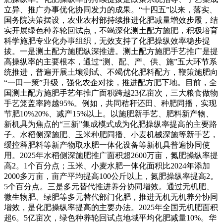
立异、推广办事优化协同发力的成果。“十四五”以来，落实、
国务院决策摆设，农业农村部持续推进化肥减量增效步履，结
实开展绿色种养轮回试点，不竭深化测土配方施肥，积极培育
科学施肥专业化办事组织，无效支持了化肥操纵效率稳步提
拔。一是测土配方施肥纵深推进。测土配方施肥手艺推广是提
高操纵率的主要根本，通过“测、配、产、供、施”五大环节系
统推进，普遍开展土壤测试、不竭优化肥料配方，鞭策施肥向
“一田一策”升级，强化农企对接，推进配方肥下地。目前，全
国测土配方施肥手艺年推广面积跨越23亿亩次，三大粮食做物
手艺笼盖率跨越95%。例如，共同秸秆还田、种肥同播，实现
节肥10%20%、减产15%以上。以施肥新手艺、肥料新产物、
新机具为焦点的“三新”集成模式成为化肥操纵率提高的主要路
子。水稻侧深施肥、玉米种肥同播、小麦机械深施等新手艺，
缓控释肥料等新产物取水肥一体化设备等新机具普遍协同使
用。2025年水稻侧深施肥推广面积超2600万亩，氮肥操纵率提
高2。1个百分点；玉米、小麦水肥一体化面积比2024年添加
2000多万亩，亩产平均提高100公斤以上，氮肥操纵率提高2。
5个百分点。三是多元替代推进养分协同增效。通过无机肥、
微生物肥、绿肥等多元替代部门化肥，推进无机无机养分协同
增效，是化肥操纵率提高的主要办法。2025年全国无机肥面积
超6。5亿亩次，绿色种养轮回试点地域平均化肥减量10%。华