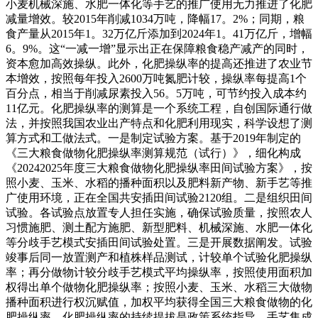
小麦机械深施、水肥一体化等手艺的推广使用无力推进了化肥
减量增效。较2015年削减1034万吨，降幅17。2%；同期，粮
食产量从2015年1。32万亿斤添加到2024年1。41万亿斤，增幅
6。9%。这“一减一增”显示出正在保障粮食稳产减产的同时，
资本愈加高效操纵。此外，化肥操纵率的提高还推进了农业节
本增效，按照每年投入2600万吨氮肥计较，操纵率每提高1个
百分点，相当于削减尿素投入56。5万吨，可节约投入成本约
11亿元。化肥操纵率的测算是一个系统工程，自创国际通行做
法，并按照我国农业出产特点和化肥利用现实，科学设想了测
算方式和工做法式。一是制定试验方案。基于2019年制定的
《三大粮食做物化肥操纵率测算规范（试行）》，细化构成
《20242025年度三大粮食做物化肥操纵率田间试验方案》，按
照小麦、玉米、水稻的播种面积以及肥料新产物、新手艺等推
广使用环境，正在全国共安插田间试验2120组。二是组织田间
试验。各试验点放置专人担任实施，确保试验质量，按照农人
习惯施肥、测土配方施肥、新型肥料、机械深施、水肥一体化
等分歧手艺模式安插田间试验处置。三是开展数据阐发。试验
竣事后同一放置测产和植株样品测试，计较单个试验化肥操纵
率；再分做物计较分歧手艺模式平均操纵率，按照使用面积加
权得出单个做物化肥操纵率；按照小麦、玉米、水稻三大做物
播种面积进行权沉赋值，加权平均获得全国三大粮食做物的化
肥操纵率。化肥操纵率的持续提拔是政策系统指导、手艺集成