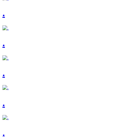
.
.
.
.
.