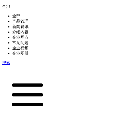
全部
全部
产品管理
新闻资讯
介绍内容
企业网点
常见问题
企业视频
企业图册
搜索