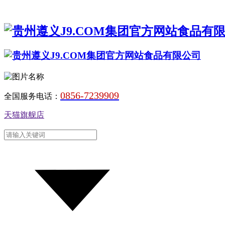
0856-7239909
全国服务电话：
天猫旗舰店