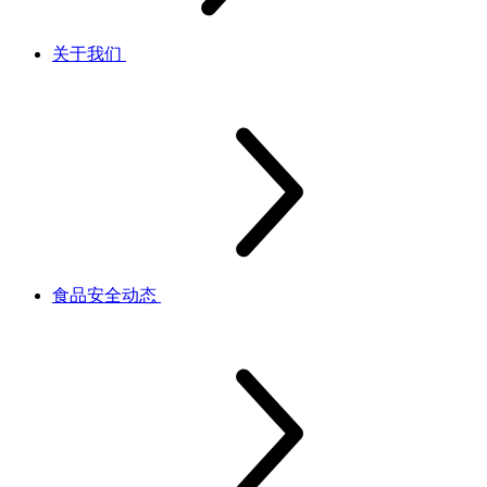
关于我们
食品安全动态