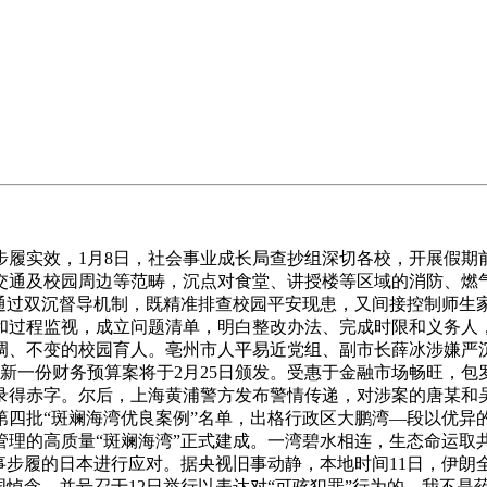
实效，1月8日，社会事业成长局查抄组深切各校，开展假期
交通及校园周边等范畴，沉点对食堂、讲授楼等区域的消防、燃
履通过双沉督导机制，既精准排查校园平安现患，又间接控制师生
和过程监视，成立问题清单，明白整改办法、完成时限和义务人
调、不变的校园育人。亳州市人平易近党组、副市长薛冰涉嫌严
称，新一份财务预算案将于2月25日颁发。受惠于金融市场畅旺，
得赤字。尔后，上海黄浦警方发布警情传递，对涉案的唐某和吴某
四批“斑斓海湾优良案例”名单，出格行政区大鹏湾—段以优异的
理的高质量“斑斓海湾”正式建成。一湾碧水相连，生态命运取共
事步履的日本进行应对。据央视旧事动静，本地时间11日，伊朗
国悼念，并号召于12日举行以表达对“可骇犯罪”行为的。我不是