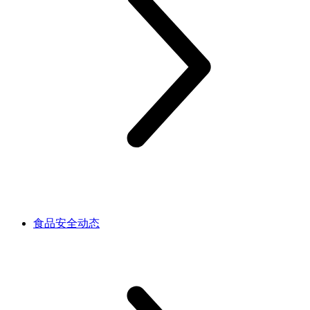
食品安全动态