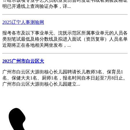
☆暗示该项专业手艺人员职业资历昔时度证书或者测验及格证
明已开通线上查询验证办事，详...
2025辽宁人事测验网
报考各市及以下事业单元、沈抚示范区所属事业单元的人员各
类别笔试最低及格分数线及拟进入面试（资历复审）人员名单
近期将正在各地相关网坐发布，...
2025广州市白云区大
广州市白云区大源街核心长儿园聘请长儿教师3名、保育员1
名、保健大夫1名、厨师1名，报名时间自本日起至7月8日止。
广州市白云区大源街核心长儿园建立...