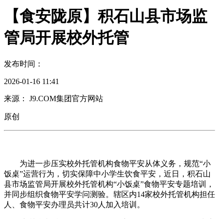
【食安陇原】积石山县市场监
管局开展校外托管
发布时间：
2026-01-16 11:41
来源： J9.COM集团官方网站
原创
为进一步压实校外托管机构食物平安从体义务，规范“小
饭桌”运营行为，切实保障中小学生饮食平安，近日，积石山
县市场监管局开展校外托管机构“小饭桌”食物平安专题培训，
并同步组织食物平安学问测验。辖区内14家校外托管机构担任
人、食物平安办理员共计30人加入培训。