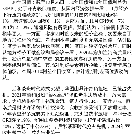
30年国债：截至12月26日，30年国债和10年国债利差为
39BP，处于汗青较低程度。从国内经济数据来看，11月经济
下行压力继续添加。我们测算的11月国内P同比增速约4。
1%，增速较10月回落0。1%。通缩方面，11月CPI为0。7%，
PPI为-2。2%，通缩风险有所缓解。我们认为，当前债市震动
概率更大。一方面，客岁四时度以来的经济企稳，次要来自于
地方加杠杆的托底。考虑到本年四时度并无增发国债，估计四
时度债券融资增速快速回落，四时度国内经济仍然承压。同时
从地方经济工做会议和局会议来看，2026年愈加注沉高质量成
长，经济总量“稳中求进”的主要性次序有所调降。另一方面，
利率绝对程度偏低，市场对利好要素有所脱敏，投资者情感总
体偏弱。本周30-10利差小幅收窄，估计近期利差高位震动为
从。
后和谈班时代款式沉塑，华图山鼎汗青负担轻，已抢占先
机。2021年前和谈班“高收高退”降低考生决策成本、放大需
求，为机构供给了丰裕现金流，帮力行业CR3一度近50%。但
素质是财政许诺替代讲授深化，实收扩张受制于天然通过率。
21年表里部多沉要素下短处突显，龙头退费率激增，2024营收
CR3降至19%。华图山鼎负担相对较轻（17年和谈班占比
40%，远低于中公73%），后和谈班时代抢占先机，2024年营
收超越中公，成为行业第一。