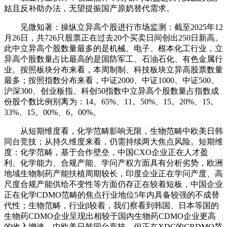
姑且反补助办法，无望提振国产原奶替代需求。
见微知著：操纵立异高个股进行市场监测：截至2025年12
月26日，共726只股票正在过去20个买卖日间创出250日新高。
此中立异高个股数量最多的是机械、电子、根本化工行业，立
异高个股数量占比最高的是国防军工、石油石化、有色金属行
业。按照板块分布来看，本周制制、科技板块立异高股票数量
最多；按照指数分布来看，中证2000、中证1000、中证500、
沪深300、创业板指、科创50指数中立异高个股数量占指数成
份股个数比例别离为：14。65%、11。50%、15。20%、15。
33%、15。00%、6。00%。
从短期维度看，化学范畴影响无限，生物范畴中欧美日韩
同台竞技；从持久维度来看，仍需持续两大焦点风险。短期维
度：化学范畴，基于合作壁垒，中国CXO企业正在人才盈
利、化学能力、合规产能、学问产权方面具有分析劣势，欧洲
地域生物制药产能扶植周期较长，印度企业正在学问产度、高
尺度合规产能供给不变性等方面仍存正在较着短板，中国企业
正在化学CDMO范畴的焦点行业地位5年内具备较强的不成替
代性；生物范畴，行业β较着，我们察看到韩国、日本等国的
生物药CDMO企业呈现出相较于国内生物药CDMO企业更高
的收入增速，中欧美日韩同台竞技，但正在XDC的CRDMO范