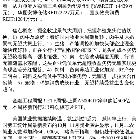
看，从力净流入额前三名别离为华夏华润贸易REIT（4439万
元）、华夏安博仓储REIT(2227万元）、嘉实物美消费
REIT(1284万元）。
焦点概念：掘金牧业景气大周期，把握养殖龙头估值切
换。1）肉牛及原奶：看好国内牧业大周期反转，肉牛及原奶
景气无望共振上行。2）生猪：产能调控将加快头部企业现金
流快速好转，正在全行业产能收缩的布景下，龙头的成本劣势
无望较着提高，强者恒强。3）禽：供给波动幅度无限，行情
无望随需求苏醒，龙头企业凭仗单元超额收益劣势无望实现更
高现金流分红报答。4）饲料：畜禽养殖工业化加深，财产分
工明白，饲料龙头凭仗手艺和办事劣势，无望进一步拉大合作
劣势。5）宠物：稀缺消费成长行业，无望持续受益生齿变化
趋向。
金融工程周报！ETF周报-上周A500ETF净申购近500亿
元，本周将新刊行2只科创板芯片ETF。
美国就业数据继续降温，就业增加乏力、赋闲率上行。美
国劳工统计局最新发布的10月–11月就业演讲显示，11月非农
就业人数添加约64，000人，略高于预期，但仍处于较低增速
区间。取此同时，赋闲率不测上升至4。6%，为2021年9月以