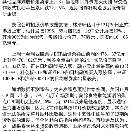
其他品牌则股价走势承压。3）当地糊口办事龙头美团-W受合
作款式扰动承压累计跌32。5%，近期陪伴补助退坡后股价有
所企稳。
按照公司招股仿单披露数据，林清轩估计于12月30日正式
港股上市，估计发售1396。65万股H股，此中公开辟售10%，
其余90%为国际配售。每股招股价77。77港元，集资约10。86
亿港元。
上周一至周四股票型ETF融资余额由前周的476。37亿元
上升至478。82亿元，融券余量由前周的24。40亿份下降至
24。33亿份。正在日均融资买入额、融券卖出量最高的前10只
ETF中，科创板ETF和证券ETF的日均融资买入额较高，中证
1000ETF和沪深300ETF的日均融券卖出量较高。
通缩数据不测降温，为来岁降息预期供给空间。美国11月
CPI同比上涨2。7%，低于市场预期；剔除食物取能源后的焦
点CPI同比仅上涨2。6%，为2021年以来最低程度，显示通缩
压力显著缓解。因为此前停摆导致10月价钱数据缺失，本次演
讲无法供给完整月度环比数据。这种手艺性中缀添加了短期解
读数据的难度，但全体趋向仍指向通缩降温。市场遍及认为，
这一成果将为将来货泉政策调整、出格是市场对来岁降息的预