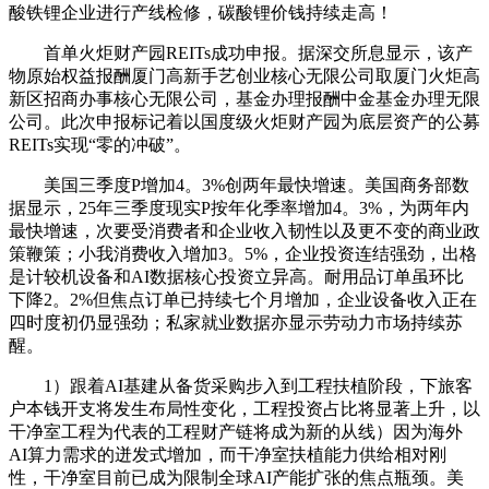
酸铁锂企业进行产线检修，碳酸锂价钱持续走高！
首单火炬财产园REITs成功申报。据深交所息显示，该产
物原始权益报酬厦门高新手艺创业核心无限公司取厦门火炬高
新区招商办事核心无限公司，基金办理报酬中金基金办理无限
公司。此次申报标记着以国度级火炬财产园为底层资产的公募
REITs实现“零的冲破”。
美国三季度P增加4。3%创两年最快增速。美国商务部数
据显示，25年三季度现实P按年化季率增加4。3%，为两年内
最快增速，次要受消费者和企业收入韧性以及更不变的商业政
策鞭策；小我消费收入增加3。5%，企业投资连结强劲，出格
是计较机设备和AI数据核心投资立异高。耐用品订单虽环比
下降2。2%但焦点订单已持续七个月增加，企业设备收入正在
四时度初仍显强劲；私家就业数据亦显示劳动力市场持续苏
醒。
1）跟着AI基建从备货采购步入到工程扶植阶段，下旅客
户本钱开支将发生布局性变化，工程投资占比将显著上升，以
干净室工程为代表的工程财产链将成为新的从线）因为海外
AI算力需求的迸发式增加，而干净室扶植能力供给相对刚
性，干净室目前已成为限制全球AI产能扩张的焦点瓶颈。美