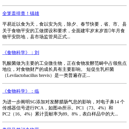
全笼盖排查！镇雄
平易近以食为天，食以安为先，除夕、春节快要，省、市、县
关于食物平安的工做摆设和要求，全面建牢岁末岁首年月食
物平安防地，县市场监管局正式...
《食物科学》：刘
乳酸菌做为主要的工业微生物，正在食物发酵范畴中占领焦点
地位，对食物财产的成长具有主要影响。 短促生乳杆菌
（Levilactobacillus brevis）是一类普遍存正...
《食物科学》：临
为进一步阐明SG添加对发酵腊肠气息的影响，对电子鼻14 个
传感器信号进行PCA，如图4b所示。PC1（73。4%）和
PC2（16。4%）累计贡献率为89。8%，表白样品中的大...