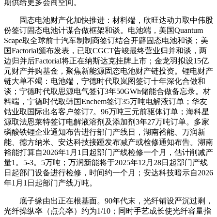
期供给更多会商空间。
固态电池财产化加快推进：材料端，欣旺达动力取中伟股
份签订固态电池计谋合做框架和谈。电池端，美国Quantum
Scape取全球前十汽车制制商签订结合开辟固态电池和谈；美
国Factorial颁布发表，已取CGCT告竣最终营业归并和谈，两
边归并后Factorial将正在纳斯达克挂牌上市；金龙羽拟设15亿
元财产并购基金，聚焦新能源固态电池财产链投资。锂电财产
链大单不竭：电池端，宁德时代取岚图签订十年深化合做和
谈；宁德时代取思源电气签订3年50GWh储能合做备忘录。材
料端，宁德时代取韩国Enchem签订35万吨电解液订单；华友
钴业取国际出名客户签订7。96万吨三元前驱体订单；海科星
源取法恩莱特签订电解液溶剂及添加剂3年27万吨订单。多家
磷酸铁锂企业通知布告进行部门产线日，湖南裕能、万润新
能、德方纳米、安达科技接踵发布减产或检修通知布告。湖南
裕能打算自2026年1月1日起部门产线检修一个月，估计削减产
量1。5-3。5万吨；万润新能将于2025年12月28日起部门产线
日起部门设备进行检修，时间约一个月；安达科技暗示自2026
年1月1日起部门产线万吨。
底子缘由出正在根基面。90年代末，光纤铺设严沉过剩，
光纤操纵率（点亮率）约为1/10；同时手艺成长使光纤容量指