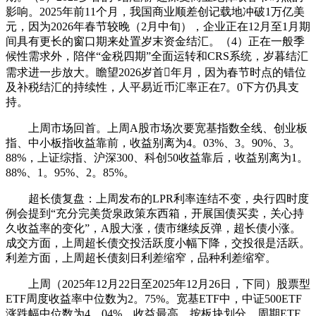
影响。2025年前11个月，我国商业顺差创记载地冲破1万亿美
元，因为2026年春节较晚（2月中旬），企业正在12月至1月期
间具有更长的窗口期来处置岁末资金结汇。（4）正在一般季
候性需求外，陪伴“金税四期”全面运转和CRS系统，岁暮结汇
需求进一步放大。瞻望2026岁首年月，因为春节时点的错位
及补税结汇的持续性，人平易近币汇率正在7。0下方仍具支
持。
上周市场回首。上周A股市场次要宽基指数全线、创业板
指、中小板指收益靠前，收益别离为4。03%、3。90%、3。
88%，上证综指、沪深300、科创50收益靠后，收益别离为1。
88%、1。95%、2。85%。
超长债复盘：上周发布的LPR利率连结不变，央行四时度
例会提到“充分完美货泉政策东西箱，开展国债买卖，关心持
久收益率的变化”，A股大涨，债市继续反弹，超长债小涨。
成交方面，上周超长债交投活跃度小幅下降，交投很是活跃。
利差方面，上周超长债刻日利差缩窄，品种利差缩窄。
上周（2025年12月22日至2025年12月26日，下同）股票型
ETF周度收益率中位数为2。75%。宽基ETF中，中证500ETF
涨跌幅中位数为4。04%，收益最高。按板块划分，周期ETF