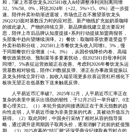
和，7家上市茶饮龙头2025H1收入&经调整净利润别离同增
32。5%/58。0%，环比2024年（+22。5%/+15。0%）进一步提
速。陪伴外卖补助渐进退坡，市场也正在不雅望茶饮龙头
26Q2/Q3面对基数压力时的应对思。新产物线扩充如奶茶咖啡
的彼此渗入、产物的持续立异、新品牌曲线建立是次要应对
思，陪伴上市后品牌认知度提拔+系列行动提拔加盟商报答，
头部集中趋向望继续演绎。2）餐饮：取咖啡茶饮赛道受益于
外卖补助和分歧，2025H1上市餐饮龙头收入同增1。5%，慢
于同期餐饮行业增速（+4。3%），从因价钱降价内卷、高端
餐饮政策扰动、预制菜等多要素扰动，但2025H1归母净利润
同增7。5%表征运营效能正在改善。考虑到2026年餐饮龙头运
营基数相对较低，陪伴CPI数据反弹、潜正在办事政策提振以
及龙头持续立异行动，如收入端呈现更多欣喜运营杠杆感化下
板块无望正在低基数下送来触底反弹。
人平易近币汇率破7。2025年12月，人平易近币汇率正在
复杂的表里中展示出强劲的韧性，于12月25日一举升破7。0主
要心理关口。（1）本轮升值的间接诱因正在于美元指数的趋
向性走弱，人平易近币做为非美货泉的代表，其被动升值压力
获得。（2）取此同时，中国央行采纳了相对从容的指导策
略，通过调升逆周期因子取两头价，逐渐消解了此前的贬值预
期。（3）2025岁暮的“结汇潮”还深受商业纪律取春节时点的