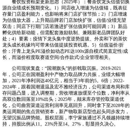
餐饮投资框架更新思虑（2025年）：餐茶饮龙头估值切换
源自业绩成长预期变化。1）同店收入增速为估值锚，既表征
存量门店盈利能力，也影响将来门店扩张节拍；2）门店增速
为估值放大器，上升期品牌若门店加快扩张，估值/业绩无望
双击；同店下行期门店若激进扩张估值则可能回调；3）新品
孵化供给新动能，但需配套激励轨制、兼顾新老品牌团队好
处；4）要素：疫情下龙头集中度逆势提拔、外卖和下的茶饮
龙头成长机缘均可带来估值提拔投资机遇。5）估值溢价/折
价：汗青上龙头PE溢价如动态PE达100x源自模式简直定性/成
长，而溢价程度取赛道空间/合作款式/企业管理相关。
公司现状复盘：“国潮旗头”的折戟取沉振。2019-2021
年，公司正在国潮盈利中产物力取品牌力共振，业绩大幅增
加，2021年净利润达40亿元，相当于3年前的5。6倍；2022-
2024年，跟着国潮退温及宏不雅经济压力，公司渠道布局和库
存问题凸显，进入调整期，营收增速放缓至个位数，净利率从
高双位数回落至10%出头；2025年，颠末库存管控取渠道优
化，公司曲营渠道运营利润率见底回升，同时拿下至2028年的
奥运周期的焦点营销资本，新产物取新店型也起头同步发力，
无望沉振品牌势能。股权层面，李宁家族通过不凡领越持续增
持，持股比例从11。23%升至14。27%，彰显持久决心。