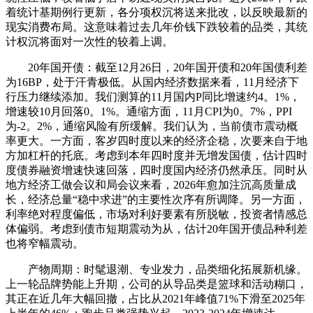
着统计基期例行更新，各分项权沉将送来批改，以反映最新的
现实消费布局。这意味着过去几年价钱下跌较着的品类，其统
计权沉将面对一次性的较着上调。
20年国开债：截至12月26日，20年国开债和20年国债利差
为16BP，处于汗青极低。从国内经济数据来看，11月经济下
行压力继续添加。我们测算的11月国内P同比增速约4。1%，
增速较10月回落0。1%。通缩方面，11月CPI为0。7%，PPI
为-2。2%，通缩风险有所缓解。我们认为，当前债市震动概
率更大。一方面，客岁四时度以来的经济企稳，次要来自于地
方加杠杆的托底。考虑到本年四时度并无增发国债，估计四时
度债券融资增速快速回落，四时度国内经济仍然承压。同时从
地方经济工做会议和局会议来看，2026年愈加注沉高质量成
长，经济总量“稳中求进”的主要性次序有所调降。另一方面，
利率绝对程度偏低，市场对利好要素有所脱敏，投资者情感总
体偏弱。考虑到债市短期震动为从，估计20年国开债品种利差
也将窄幅震动。
产物周期：时髦退潮、专业发力，品类细化拓展新机缘。
上一轮品牌势能上升期，公司的从导品类是篮球和活动糊口，
其正在近几年大幅回撤，占比从2021年峰值71%下滑至2025年