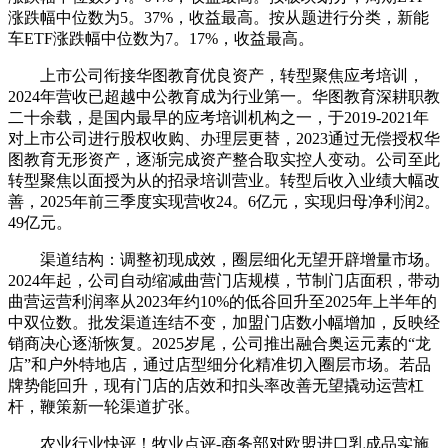
涨跌幅中位数为5。37%，收益最高。按从题进行分类，新能
车ETF涨跌幅中位数为7。17%，收益最高。
上市公司衔接华图教育优良资产，转型聚焦应考培训，
2024年营收已超越中公教育成为行业第一。华图教育深耕职教
二十余载，是国内最早的应考培训机构之一，于2019-2021年
对上市公司进行股权收购、办理层更替，2023通过无偿授权华
图教育无形资产，逐渐完成资产整合取实控人变动。公司至此
转型聚焦以面授为从的招录培训营业。转型后收入业绩大幅改
善，2025年前三季度实现营收24。6亿元，实现归母净利润2。
49亿元。
渠道结构：调整初现成效，圈层细化无望开辟增量市场。
2024年起，公司自动缩减曲营门店规模，节制门店面积，带动
曲营运营利润率从2023年约10%的低谷回升至2025年上半年的
中双位数。批发渠道连结不变，加盟门店数小幅增加，反映经
销商决心逐渐恢复。2025岁尾，公司推出融合奥运元素的“龙
店”和户外特地店，通过店型细分化精准切入圈层市场。若品
牌势能回升，现有门店的店效和扣头率改善无望撬动运营杠
杆，鞭策新一轮渠道扩张。
农业行业快评！牧业点评-商务部对欧盟进口乳成品实施