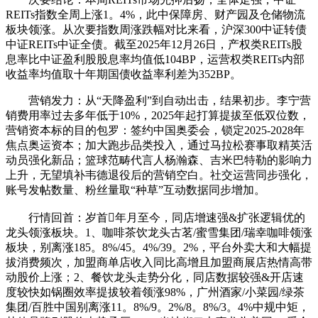
REITs指数全周上涨1。4%，此中保障房、财产园及仓储物流
板块领涨。从次要指数周涨跌幅对比来看，沪深300中证转债
中证REITs中证全债。截至2025年12月26日，产权类REITs股
息率比中证盈利股股息率均值低104BP，运营权类REITs内部
收益率均值取十年期国债收益率利差为352BP。
营销发力：从“天降盈利”到自动出击，结果初步。李宁营
销费用率过去多年低于10%，2025年起打算提拔至低双位数，
营销资本标的目的包罗：签约中国奥委会，锁定2025-2028年
焦点奥运资本；加大跑步品类投入，通过马拉松赛事取精英活
动员强化新品；篮球范畴代言人杨瀚森、吉米巴特勒的影响力
上升，无望填补韦德退役后的营销空白。社交运营同步强化，
账号发帖数量、粉丝量取“种草”互动数据同步增加。
行情回首：岁首年月至今，同店增速强&扩张逻辑优的
龙头领涨板块。1、咖啡茶饮龙头古茗/蜜雪集团/瑞幸咖啡领涨
板块，别离涨185。8%/45。4%/39。2%，平台外卖大和大幅提
拔消费频次，加盟商单店收入同比高增且加盟商展店热情高带
动股价上涨；2、餐饮龙头走势分化，同店数据较强&开店速
度较快如锅圈效率提拔较着领涨98%，广州酒家/小菜园/绿茶
集团/百胜中国别离涨11。8%/9。2%/8。8%/3。4%中规中矩，