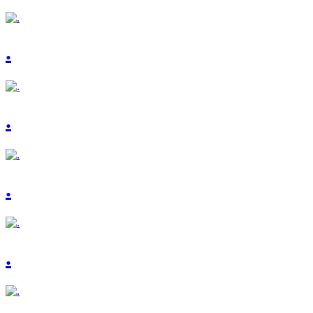
.
.
.
.