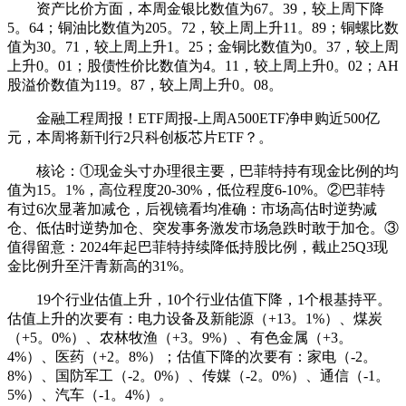
资产比价方面，本周金银比数值为67。39，较上周下降
5。64；铜油比数值为205。72，较上周上升11。89；铜螺比数
值为30。71，较上周上升1。25；金铜比数值为0。37，较上周
上升0。01；股债性价比数值为4。11，较上周上升0。02；AH
股溢价数值为119。87，较上周上升0。08。
金融工程周报！ETF周报-上周A500ETF净申购近500亿
元，本周将新刊行2只科创板芯片ETF？。
核论：①现金头寸办理很主要，巴菲特持有现金比例的均
值为15。1%，高位程度20-30%，低位程度6-10%。②巴菲特
有过6次显著加减仓，后视镜看均准确：市场高估时逆势减
仓、低估时逆势加仓、突发事务激发市场急跌时敢于加仓。③
值得留意：2024年起巴菲特持续降低持股比例，截止25Q3现
金比例升至汗青新高的31%。
19个行业估值上升，10个行业估值下降，1个根基持平。
估值上升的次要有：电力设备及新能源（+13。1%）、煤炭
（+5。0%）、农林牧渔（+3。9%）、有色金属（+3。
4%）、医药（+2。8%）；估值下降的次要有：家电（-2。
8%）、国防军工（-2。0%）、传媒（-2。0%）、通信（-1。
5%）、汽车（-1。4%）。