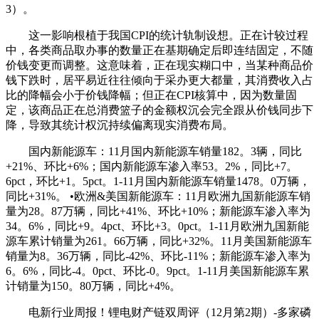
3）。
这一影响根植于我国CPI的统计轨制设想。正在计较过程
中，各类商品取办事的数量正在基期确定后即连结固定，不随
价钱变更而调整。这意味着，正在现实糊口中，当某种商品价
钱下跌时，居平易近往往倾向于采办更大都量，其消费收入占
比的降幅会小于价钱降幅；但正在CPI核算中，因为数量固
定，该商品正在总消费篮子的金额权沉会完全跟从价钱同步下
降，导致其统计权沉持续偏离现实消费布局。
国内新能源车：11月国内新能源车销量182。3辆，同比
+21%、环比+6%；国内新能源车渗入率53。2%，同比+7。
6pct，环比+1。5pct。1-11月国内新能源车销量1478。0万辆，
同比+31%。 •欧洲&美国新能源车：11月欧洲九国新能源车销
量为28。87万辆，同比+41%、环比+10%；新能源车渗入率为
34。6%，同比+9。4pct、环比+3。0pct。1-11月欧洲九国新能
源车累计销量为261。66万辆，同比+32%。11月美国新能源车
销量为8。36万辆，同比-42%、环比-11%；新能源车渗入率为
6。6%，同比-4。0pct、环比-0。9pct。1-11月美国新能源车累
计销量为150。80万辆，同比+4%。
电新行业周报！锂电财产链双周评（12月第2期）-多家磷