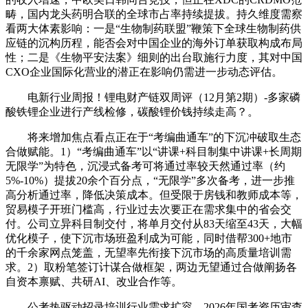
畴，国内龙头药明合联的全球市占率持续提拔。持久维度需察
看两大体素影响：一是“生物制药联盟”鞭策下全球生物制药供
应链的沉构历程，能否会对中国企业的海外订单获取构成布局
性；二是《生物平安法案》细则的出台取施行力度，其对中国
CXO企业国际化营业的潜正在影响仍需进一步动态评估。
电新行业周报！锂电财产链双周评（12月第2期）-多家磷
酸铁锂企业进行产线检修，碳酸锂价钱持续走高？。
将来增加焦点看点正在于“考编曲通车”的下沉冲破取生态
合做赋能。1）“考编曲通车”以“讲课+科目制集中讲课+长周期
无限学”为特色，沉浸式备考可将通过率较天然通过率（约
5%-10%）提拔20余个百分点，“无限学”多次备考，进一步推
高分析通过率，降低决策成本。但受限于房钱和教师成本等，
贸易模子开班门槛高，行业过去次要正在需求集中的省会交
付。公司立异科目制交付，将单月交付从83天缩至43天，大幅
优化模子，使下沉市场班盈利成为可能，同时借帮300+地市
的千余家网点笼盖，无望率先衔接下沉市场的高质量培训需
求。2）取粉笔签订计谋合做框架，两边无望通过合做阐扬各
自资本禀赋、共研AI、改业合作等。
公考热驱动招录培训行业需求扩容。2026年国考资历审查