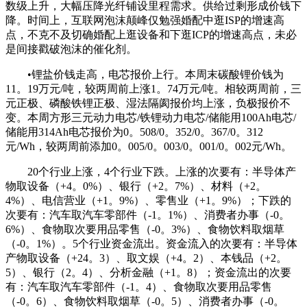
数级上升，大幅压降光纤铺设里程需求。供给过剩形成价钱下
降。时间上，互联网泡沫颠峰仅勉强婚配中逛ISP的增速高
点，不克不及切确婚配上逛设备和下逛ICP的增速高点，未必
是间接戳破泡沫的催化剂。
•锂盐价钱走高，电芯报价上行。本周末碳酸锂价钱为
11。19万元/吨，较两周前上涨1。74万元/吨。相较两周前，三
元正极、磷酸铁锂正极、湿法隔阂报价均上涨，负极报价不
变。本周方形三元动力电芯/铁锂动力电芯/储能用100Ah电芯/
储能用314Ah电芯报价为0。508/0。352/0。367/0。312
元/Wh，较两周前添加0。005/0。003/0。001/0。002元/Wh。
20个行业上涨，4个行业下跌。上涨的次要有：半导体产
物取设备（+4。0%）、银行（+2。7%）、材料（+2。
4%）、电信营业（+1。9%）、零售业（+1。9%）；下跌的
次要有：汽车取汽车零部件（-1。1%）、消费者办事（-0。
6%）、食物取次要用品零售（-0。3%）、食物饮料取烟草
（-0。1%）。5个行业资金流出。资金流入的次要有：半导体
产物取设备（+24。3）、取文娱（+4。2）、本钱品（+2。
5）、银行（2。4）、分析金融（+1。8）；资金流出的次要
有：汽车取汽车零部件（-1。4）、食物取次要用品零售
（-0。6）、食物饮料取烟草（-0。5）、消费者办事（-0。