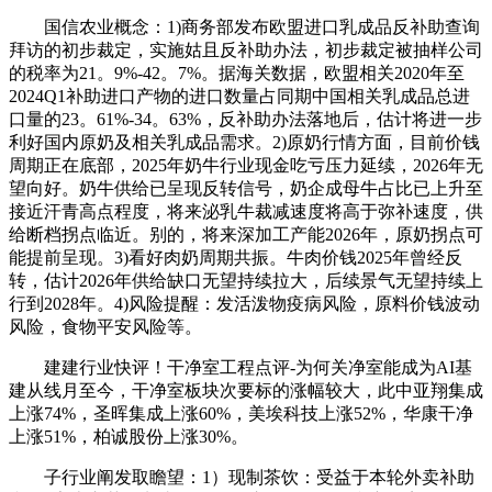
国信农业概念：1)商务部发布欧盟进口乳成品反补助查询
拜访的初步裁定，实施姑且反补助办法，初步裁定被抽样公司
的税率为21。9%-42。7%。据海关数据，欧盟相关2020年至
2024Q1补助进口产物的进口数量占同期中国相关乳成品总进
口量的23。61%-34。63%，反补助办法落地后，估计将进一步
利好国内原奶及相关乳成品需求。2)原奶行情方面，目前价钱
周期正在底部，2025年奶牛行业现金吃亏压力延续，2026年无
望向好。奶牛供给已呈现反转信号，奶企成母牛占比已上升至
接近汗青高点程度，将来泌乳牛裁减速度将高于弥补速度，供
给断档拐点临近。别的，将来深加工产能2026年，原奶拐点可
能提前呈现。3)看好肉奶周期共振。牛肉价钱2025年曾经反
转，估计2026年供给缺口无望持续拉大，后续景气无望持续上
行到2028年。4)风险提醒：发活泼物疫病风险，原料价钱波动
风险，食物平安风险等。
建建行业快评！干净室工程点评-为何关净室能成为AI基
建从线月至今，干净室板块次要标的涨幅较大，此中亚翔集成
上涨74%，圣晖集成上涨60%，美埃科技上涨52%，华康干净
上涨51%，柏诚股份上涨30%。
子行业阐发取瞻望：1）现制茶饮：受益于本轮外卖补助