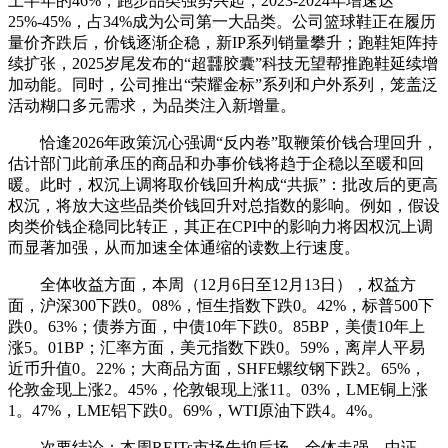
上半年的46%；跑步品类强势兴起，2023-2024年增速达
25%-45%，占34%成为公司第一大品类。公司篮球鞋正在履历
量价齐跌后，价钱逐渐企稳，新IP系列销量攀升；跑鞋矩阵持
续扩张，2025岁尾发布的“超䨻胶囊”科技无望帮推跑鞋延续增
加动能。同时，公司推出“荣耀金标”系列和户外系列，笼盖泛
活动糊口多元需求，为品类注入新增量。
恰逢2026年政策沉心强调“反内卷”取鞭策价钱合理回升，
估计部门此前承压的商品和办事价钱将趋于企稳以至暖和回
暖。此时，权沉上调将取价钱回升构成“共振”：批改后的更高
权沉，将放大这些品类价钱回升对总指数的影响。例如，假设
肉类价钱企稳同比转正，其正在CPI中的影响力将因权沉上调
而显著加强，从而加速全体通缩的读数上行速度。
全体收益方面，本周（12月6日至12月13日），权益方
面，沪深300下跌0。08%，恒生指数下跌0。42%，标普500下
跌0。63%；债券方面，中债10年下跌0。85BP，美债10年上
涨5。01BP；汇率方面，美元指数下跌0。59%，离岸人平易
近币升值0。22%；大商品方面，SHFE螺纹钢下跌2。65%，
伦敦金现上涨2。45%，伦敦银现上涨11。03%，LME铜上涨
1。47%，LME铝下跌0。69%，WTI原油下跌4。4%。
次要结论：本周REITs市场先抑后扬，全体走强，中证