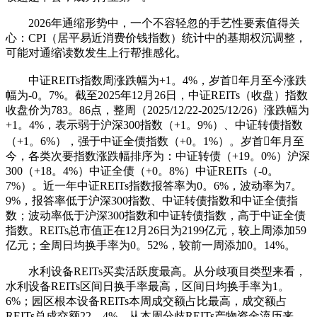
2026年通缩形势中，一个不容轻忽的手艺性要素值得关
心：CPI（居平易近消费价钱指数）统计中的基期权沉调整，
可能对通缩读数发生上行帮推感化。
中证REITs指数周涨跌幅为+1。4%，岁首年月至今涨跌
幅为-0。7%。截至2025年12月26日，中证REITs（收盘）指数
收盘价为783。86点，整周（2025/12/22-2025/12/26）涨跌幅为
+1。4%，表示弱于沪深300指数（+1。9%）、中证转债指数
（+1。6%），强于中证全债指数（+0。1%）。岁首年月至
今，各类次要指数涨跌幅排序为：中证转债（+19。0%）沪深
300（+18。4%）中证全债（+0。8%）中证REITs（-0。
7%）。近一年中证REITs指数报答率为0。6%，波动率为7。
9%，报答率低于沪深300指数、中证转债指数和中证全债指
数；波动率低于沪深300指数和中证转债指数，高于中证全债
指数。REITs总市值正在12月26日为2199亿元，较上周添加59
亿元；全周日均换手率为0。52%，较前一周添加0。14%。
水利设备REITs买卖活跃度最高。从分歧项目类型来看，
水利设备REITs区间日换手率最高，区间日均换手率为1。
6%；园区根本设备REITs本周成交额占比最高，成交额占
REITs总成交额22。4%。从本周分歧REITs产物资金流历来