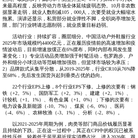
来最高程度，反映劳动力市场全体延续疲弱态势。10月非农数
据显著走弱，就业人数削减105，000人，次要受就业大幅缩水
拖累。演讲还显示，私营部分就业弹性不脚，全职岗亭增加无
限，部门行业聘请志愿削弱，就业质量目标趋弱。
活动行业：持续扩容，圈层细分。中国活动户外鞋服行业
2025年市场规模约4400亿元，正在履历疫情前的高速增加和疫
情波动后，目前增速放缓正在6%摆布，同时内部布局发生显
著变化：1）专业活动品类增加强于时髦活动，包罗跑步、户
外和细分小球活动等范畴增加强劲，但篮球市场较为承压；
2）品牌款式从集平分散，从2019-2025年，行业CR10从76%降
至68%，先后发生国货兴起到垂类占优的趋向。
22个行业EPS上修，8个行业EPS下修。上修的次要有：钢
铁（+2。5%）、国防军工（+2。3%）、建建（+2。1%）、
计较机（+1。1%）、有色金属（+1。0%）；下修的次要有：
电力设备及新能源（-10。7%）、煤炭（-6。0%）、医药
（-4。6%）、农林牧渔（-3。1%）、分析（-2。8%）。
以2021-2025年周期为例，肉类等部门商品价钱履历显著
且持续的下跌。正在这一过程中，其正在CPI中的权沉已被系
统性压低，较着低于居平易近现实消费占比。进入2026年，跟