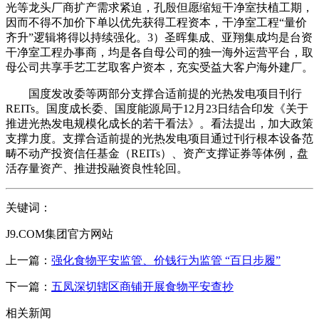
光等龙头厂商扩产需求紧迫，孔殷但愿缩短干净室扶植工期，
因而不得不加价下单以优先获得工程资本，干净室工程“量价
齐升”逻辑将得以持续强化。3）圣晖集成、亚翔集成均是台资
干净室工程办事商，均是各自母公司的独一海外运营平台，取
母公司共享手艺工艺取客户资本，充实受益大客户海外建厂。
国度发改委等两部分支撑合适前提的光热发电项目刊行
REITs。国度成长委、国度能源局于12月23日结合印发《关于
推进光热发电规模化成长的若干看法》。看法提出，加大政策
支撑力度。支撑合适前提的光热发电项目通过刊行根本设备范
畴不动产投资信任基金（REITs）、资产支撑证券等体例，盘
活存量资产、推进投融资良性轮回。
关键词：
J9.COM集团官方网站
上一篇：
强化食物平安监管、价钱行为监管 “百日步履”
下一篇：
五凤深切辖区商铺开展食物平安查抄
相关新闻