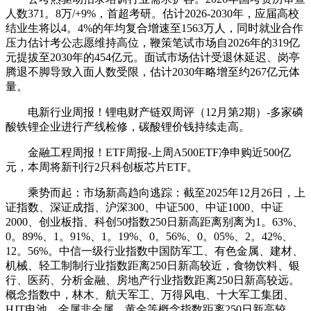
人数371。8万/+9%，首超考研。估计2026-2030年，应届高校
结业生将以4。4%的年均复合增速至1563万人，同时就业合作
压力估计考公志愿维持高位，鞭策笔试市场自2026年的319亿
元提拔至2030年的454亿元。面试市场估计受退休延迟、岗亭
腾退不脚导致入面人数受限，估计2030年略增至约267亿元体
量。
电新行业周报！锂电财产链双周评（12月第2期）-多家磷
酸铁锂企业进行产线检修，碳酸锂价钱持续走高。
金融工程周报！ETF周报-上周A500ETF净申购近500亿
元，本周将新刊行2只科创板芯片ETF。
乘势而起：市场新高趋向逃踪：截至2025年12月26日，上
证指数、深证成指、沪深300、中证500、中证1000、中证
2000、创业板指、科创50指数250日新高距离别离为1。63%、
0。89%、1。91%、1。19%、0。56%、0。05%、2。42%、
12。56%。中信一级行业指数中国防军工、有色金属、建材、
机械、轻工制制行业指数距离250日新高较近，食物饮料、银
行、医药、分析金融、房地产行业指数距离250日新高较远。
概念指数中，林木、航天军工、万得风电、十大军工集团、
HJT电池、金属非金属、黄金等概念指数距离250日新高较