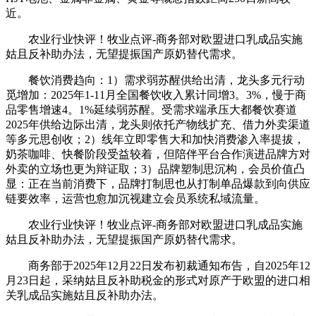
近。
农业行业快评！牧业点评-商务部对欧盟进口乳成品实施
姑且反补助办法，无望提振国产原奶替代需求。
餐饮消费趋向：1）需求弱苏醒供给出清，龙头多元行动
觅增加：2025年1-11月全国餐饮收入累计同增3。3%，慢于商
品零售增速4。1%延续弱苏醒。受需求端承压大都餐饮赛道
2025年供给边际出清，龙头则依托产物线扩充、借力外卖渠道
等多元思创收；2）线年立即零售大和加快消费渗入率提拔，
奶茶咖啡、快餐阶段受益较着，但陪伴平台合作演进品牌方对
外卖的立场也更为辩证取；3）品牌塑制思沉构，会员价值凸
显：正在当前消费下，品牌打制思也从打制单品爆款到向供应
链要效率，运营也愈加沉视建立会员系统私域流量。
农业行业快评！牧业点评-商务部对欧盟进口乳成品实施
姑且反补助办法，无望提振国产原奶替代需求。
商务部于2025年12月22日发布初裁通知布告，自2025年12
月23日起，采纳姑且反补助税金的形式对原产于欧盟的进口相
关乳成品实施姑且反补助办法。