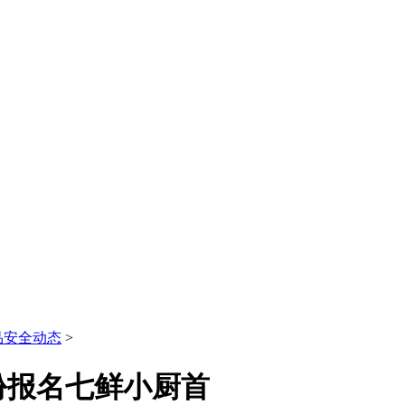
品安全动态
>
份报名七鲜小厨首