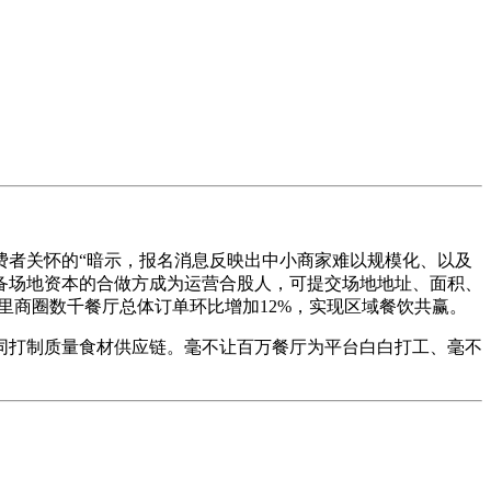
者关怀的“暗示，报名消息反映出中小商家难以规模化、以及
备场地资本的合做方成为运营合股人，可提交场地地址、面积、
里商圈数千餐厅总体订单环比增加12%，实现区域餐饮共赢。
打制质量食材供应链。毫不让百万餐厅为平台白白打工、毫不