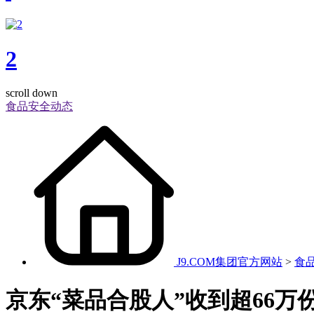
2
scroll down
食品安全动态
J9.COM集团官方网站
>
食
京东“菜品合股人”收到超66万