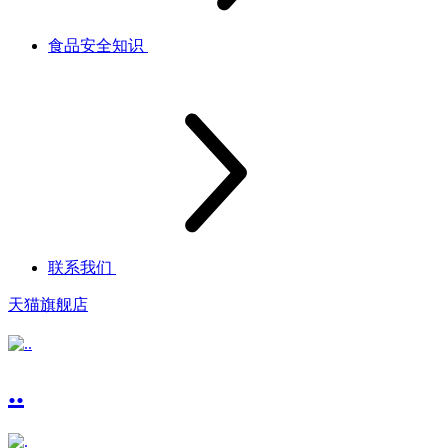
食品安全知识
联系我们
天猫旗舰店
..