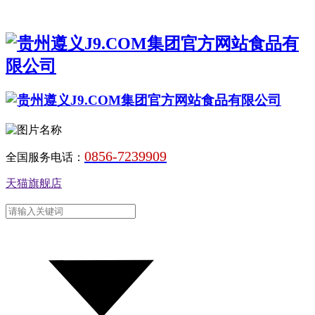
0856-7239909
全国服务电话：
天猫旗舰店