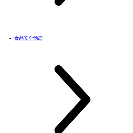
食品安全动态