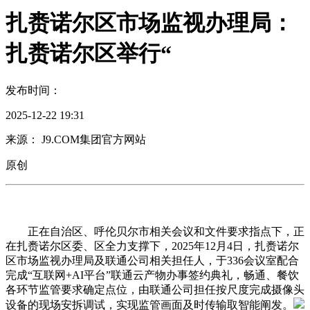
扎赉诺尔区市场监视办理局：
扎赉诺尔区举行“
发布时间：
2025-12-22 19:31
来源： J9.COM集团官方网站
原创
正在自治区、呼伦贝尔市相关会议和文件要求指点下，正
在扎赉诺尔区委、区全力支撑下，2025年12月4日，扎赉诺尔
区市场监视办理局及联通公司相关担任人，于336会议室配合
完成“互联网+AI平台”联通云产物办事签约典礼，畅通、餐饮
各环节监管要求确定点位，由联通公司担任按尺度完成摄像头
设备的现场安拆调试，实现监管画面及时传输取智能阐发。