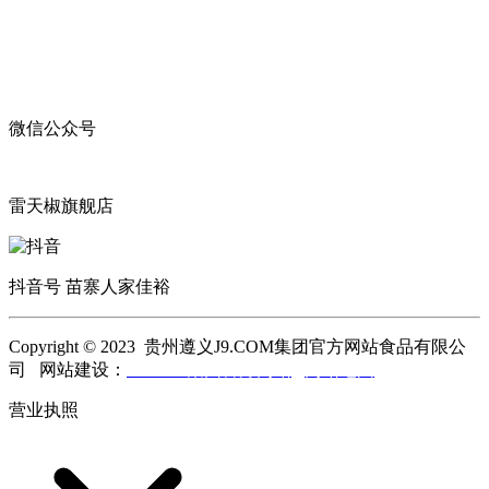
微信公众号
雷天椒旗舰店
抖音号 苗寨人家佳裕
Copyright © 2023 贵州遵义J9.COM集团官方网站食品有限公
司 网站建设：
J9.COM集团官方网站
网站地图
营业执照