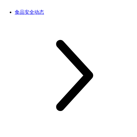
食品安全动态