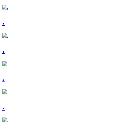
.
.
.
.