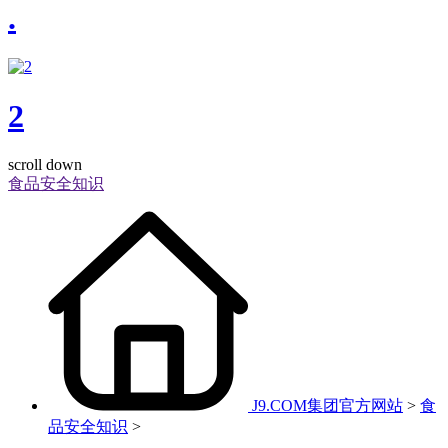
.
2
scroll down
食品安全知识
J9.COM集团官方网站
>
食
品安全知识
>