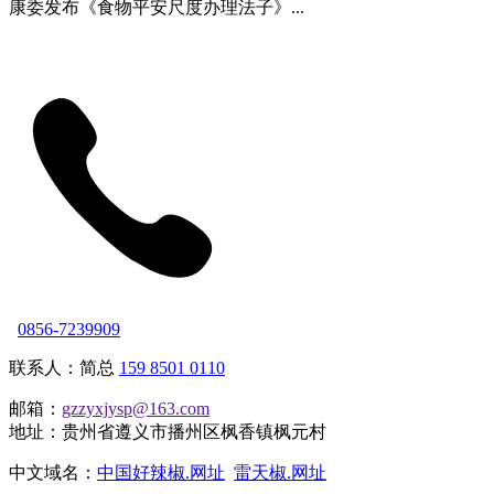
康委发布《食物平安尺度办理法子》...
0856-7239909
联系人：简总
159 8501 0110
邮箱：
gzzyxjysp@163.com
地址：贵州省遵义市播州区枫香镇枫元村
中文域名：
中国好辣椒.网址
雷天椒.网址